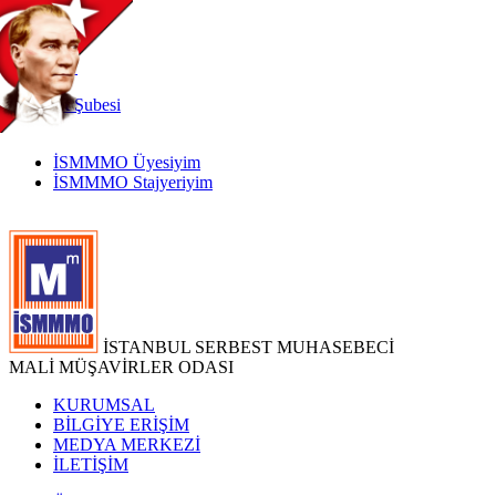
TR
|
EN
İnternet
Şubesi
İSMMMO Üyesiyim
İSMMMO Stajyeriyim
İSTANBUL SERBEST MUHASEBECİ
MALİ MÜŞAVİRLER ODASI
KURUMSAL
BİLGİYE ERİŞİM
MEDYA MERKEZİ
İLETİŞİM