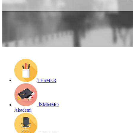
Yayın Tarihi: 30 Haziran 2020
Detay bilgiler:
https://www.ismmmo.org.tr/dosya/1729/Mevzuat-
Dosya/30062020-duyuru1.pdf
Geri Dön
TESMER
İSMMMO
Akademi