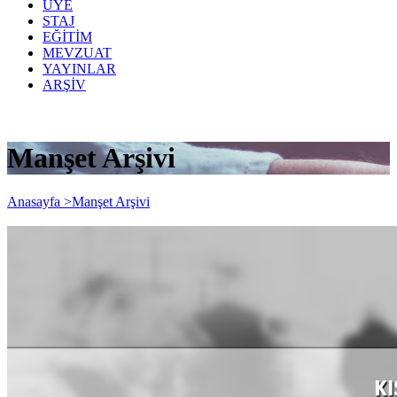
ÜYE
STAJ
EĞİTİM
MEVZUAT
YAYINLAR
ARŞİV
Manşet Arşivi
Anasayfa >
Manşet Arşivi
Kısa Çalışma Süresi Uzatıldı