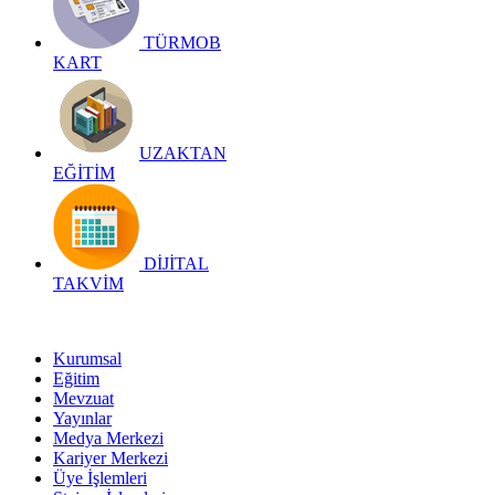
TÜRMOB
KART
UZAKTAN
EĞİTİM
DİJİTAL
TAKVİM
Kurumsal
Eğitim
Mevzuat
Yayınlar
Medya Merkezi
Kariyer Merkezi
Üye İşlemleri