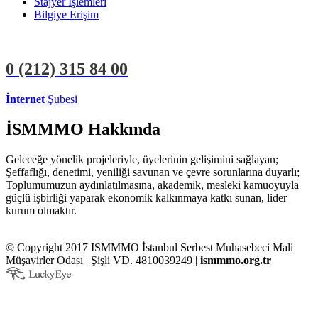
Stajyer İşlemleri
Bilgiye Erişim
0 (212)
315 84 00
İnternet
Şubesi
ÜYE İŞLEMLERİ
STAJYER İŞLEMLERİ
İSMMMO Hakkında
Geleceğe yönelik projeleriyle, üyelerinin gelişimini sağlayan;
Şeffaflığı, denetimi, yeniliği savunan ve çevre sorunlarına duyarlı;
Toplumumuzun aydınlatılmasına, akademik, mesleki kamuoyuyla
güçlü işbirliği yaparak ekonomik kalkınmaya katkı sunan, lider
kurum olmaktır.
© Copyright 2017 ISMMMO İstanbul Serbest Muhasebeci Mali
Müşavirler Odası | Şişli VD. 4810039249 |
ismmmo.org.tr