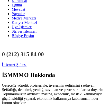
Kurumsal
Eğitim
Mevzuat
Yayınlar
Medya Merkezi
Kariyer Merkezi
Üye İşlemleri
Stajyer İşlemleri
Bilgiye Erişim
0 (212)
315 84 00
İnternet
Şubesi
ÜYE İŞLEMLERİ
STAJYER İŞLEMLERİ
İSMMMO Hakkında
Geleceğe yönelik projeleriyle, üyelerinin gelişimini sağlayan;
Şeffaflığı, denetimi, yeniliği savunan ve çevre sorunlarına duyarlı;
Toplumumuzun aydınlatılmasına, akademik, mesleki kamuoyuyla
güçlü işbirliği yaparak ekonomik kalkınmaya katkı sunan, lider
kurum olmaktır.