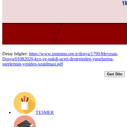
YARARLANMA SÜRELERİNİN
YENİDEN UZATILMASI HAKKINDA
AÇIKLAMA
Yayın Tarihi: 1 Ağustos 2020
Detay bilgiler:
https://www.ismmmo.org.tr/dosya/1799/Mevzuat-
Dosya/01082020-kco-ve-nakdi-ucret-desteginden-yararlanma-
surelerinin-yeniden-uzatilmasi.pdf
Geri Dön
TESMER