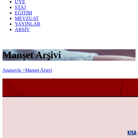
ÜYE
STAJ
EĞİTİM
MEVZUAT
YAYINLAR
ARŞİV
Manşet Arşivi
Anasayfa >
Manşet Arşivi
KISA ÇALIŞMA ÖDENEĞİ VE NAKDİ
ÜCRET DESTEĞİNDEN