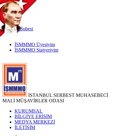
TR
|
EN
İnternet
Şubesi
İSMMMO Üyesiyim
İSMMMO Stajyeriyim
İSTANBUL SERBEST MUHASEBECİ
MALİ MÜŞAVİRLER ODASI
KURUMSAL
BİLGİYE ERİŞİM
MEDYA MERKEZİ
İLETİŞİM