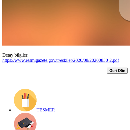
30/06/2021 TARİHLERİ ARASINDA
KDV ORANI %1 OLARAK
UYGULANACAKTIR
Yayın Tarihi: 31 Ağustos 2020
Detay bilgiler:
https://www.resmigazete.gov.tr/eskiler/2020/08/20200830-2.pdf
Geri Dön
TESMER