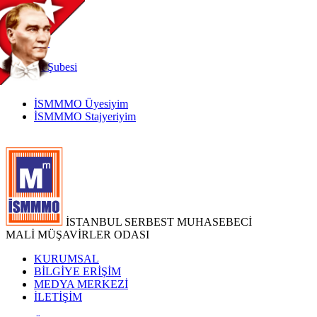
TR
|
EN
İnternet
Şubesi
İSMMMO Üyesiyim
İSMMMO Stajyeriyim
İSTANBUL SERBEST MUHASEBECİ
MALİ MÜŞAVİRLER ODASI
KURUMSAL
BİLGİYE ERİŞİM
MEDYA MERKEZİ
İLETİŞİM