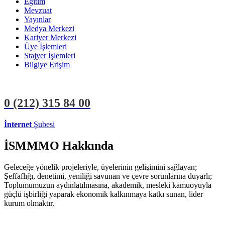
Eğitim
Mevzuat
Yayınlar
Medya Merkezi
Kariyer Merkezi
Üye İşlemleri
Stajyer İşlemleri
Bilgiye Erişim
0 (212)
315 84 00
İnternet
Şubesi
ÜYE İŞLEMLERİ
STAJYER İŞLEMLERİ
İSMMMO Hakkında
Geleceğe yönelik projeleriyle, üyelerinin gelişimini sağlayan;
Şeffaflığı, denetimi, yeniliği savunan ve çevre sorunlarına duyarlı;
Toplumumuzun aydınlatılmasına, akademik, mesleki kamuoyuyla
güçlü işbirliği yaparak ekonomik kalkınmaya katkı sunan, lider
kurum olmaktır.