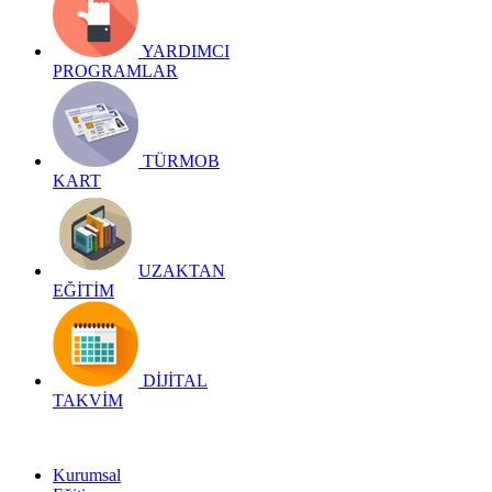
YARDIMCI
PROGRAMLAR
TÜRMOB
KART
UZAKTAN
EĞİTİM
DİJİTAL
TAKVİM
Kurumsal