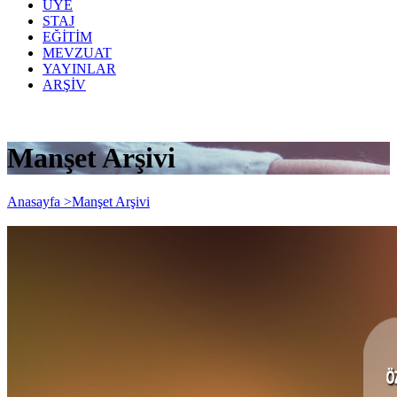
ÜYE
STAJ
EĞİTİM
MEVZUAT
YAYINLAR
ARŞİV
Manşet Arşivi
Anasayfa >
Manşet Arşivi
ÖZEL OKULLARDA (ANA, İLK, ORTA,
LİSE VE ÜNİVESİTE) 01/09/2020 -