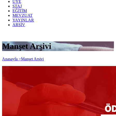
ÜYE
STAJ
EĞİTİM
MEVZUAT
YAYINLAR
ARŞİV
Manşet Arşivi
Anasayfa >
Manşet Arşivi
KISA ÇALIŞMA ÖDENEĞİ
UYGULAMASI 2 AY DAHA UZATILDI