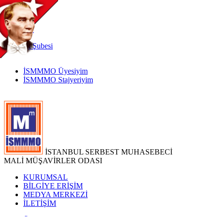
TR
|
EN
İnternet
Şubesi
İSMMMO Üyesiyim
İSMMMO Stajyeriyim
İSTANBUL SERBEST MUHASEBECİ
MALİ MÜŞAVİRLER ODASI
KURUMSAL
BİLGİYE ERİŞİM
MEDYA MERKEZİ
İLETİŞİM