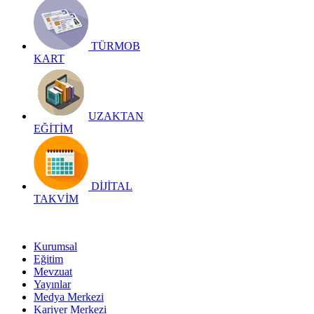
TÜRMOB
KART
UZAKTAN
EĞİTİM
DİJİTAL
TAKVİM
Kurumsal
Eğitim
Mevzuat
Yayınlar
Medya Merkezi
Kariyer Merkezi