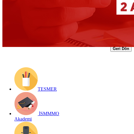
Yayın Tarihi: 31 Ağustos 2020
Detay bilgiler:
https://www.ismmmo.org.tr/dosya/1866/Mevzuat-
Dosya/31082020-kco-2ay-uzatildi.pdf
Geri Dön
TESMER
İSMMMO
Akademi