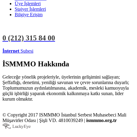
Üye İşlemleri
Stajyer İşlemleri
Bilgiye Erişim
0 (212)
315 84 00
İnternet
Şubesi
ÜYE İŞLEMLERİ
STAJYER İŞLEMLERİ
İSMMMO Hakkında
Geleceğe yönelik projeleriyle, üyelerinin gelişimini sağlayan;
Şeffaflığı, denetimi, yeniliği savunan ve çevre sorunlarına duyarlı;
Toplumumuzun aydınlatılmasına, akademik, mesleki kamuoyuyla
güçlü işbirliği yaparak ekonomik kalkınmaya katkı sunan, lider
kurum olmaktır.
© Copyright 2017 ISMMMO İstanbul Serbest Muhasebeci Mali
Müşavirler Odası | Şişli VD. 4810039249 |
ismmmo.org.tr