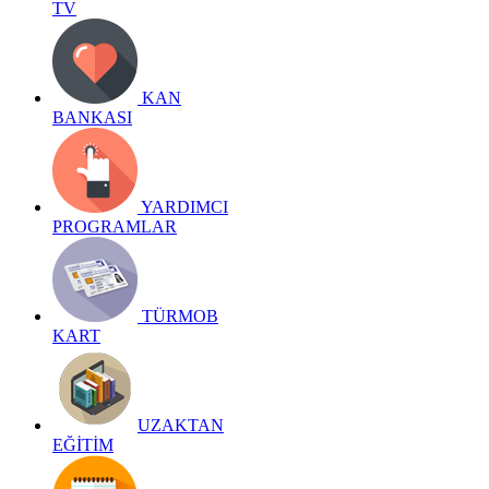
TV
KAN
BANKASI
YARDIMCI
PROGRAMLAR
TÜRMOB
KART
UZAKTAN
EĞİTİM