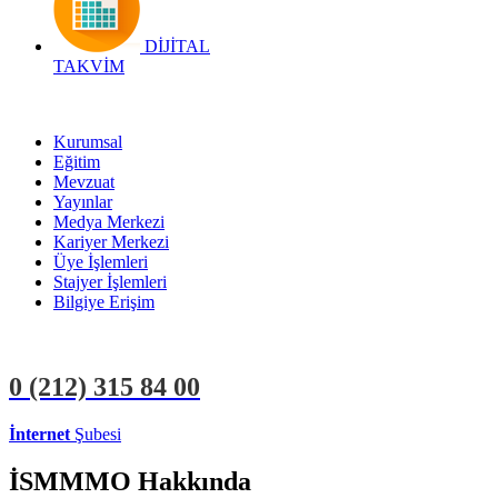
DİJİTAL
TAKVİM
Kurumsal
Eğitim
Mevzuat
Yayınlar
Medya Merkezi
Kariyer Merkezi
Üye İşlemleri
Stajyer İşlemleri
Bilgiye Erişim
0 (212)
315 84 00
İnternet
Şubesi
ÜYE İŞLEMLERİ
STAJYER İŞLEMLERİ
İSMMMO Hakkında