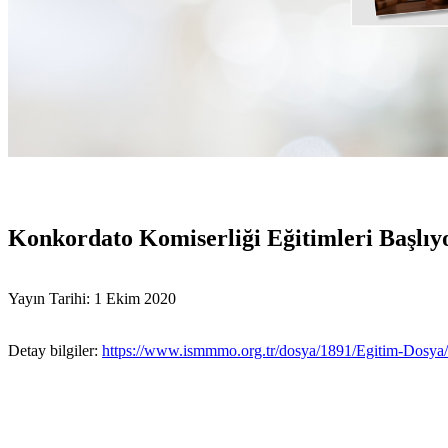
Konkordato Komiserliği Eğitimleri Başlıy
Yayın Tarihi: 1 Ekim 2020
Detay bilgiler:
https://www.ismmmo.org.tr/dosya/1891/Egitim-Dosya