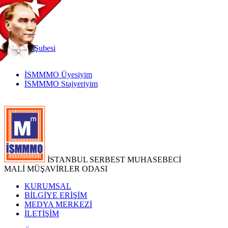
TR
|
EN
İnternet
Şubesi
İSMMMO Üyesiyim
İSMMMO Stajyeriyim
İSTANBUL SERBEST MUHASEBECİ
MALİ MÜŞAVİRLER ODASI
KURUMSAL
BİLGİYE ERİŞİM
MEDYA MERKEZİ
İLETİŞİM