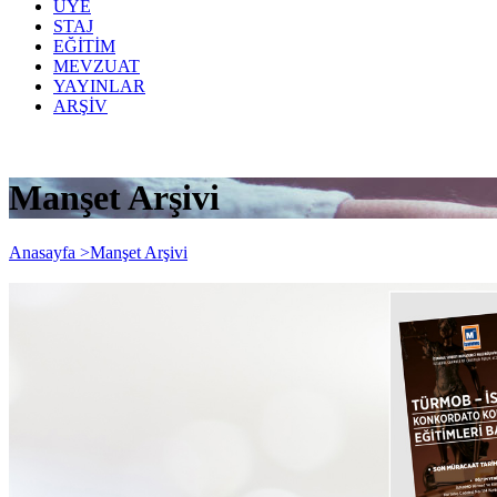
ÜYE
STAJ
EĞİTİM
MEVZUAT
YAYINLAR
ARŞİV
Manşet Arşivi
Anasayfa >
Manşet Arşivi