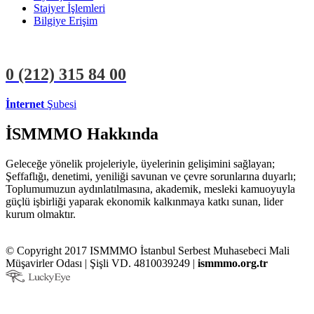
Stajyer İşlemleri
Bilgiye Erişim
0 (212)
315 84 00
İnternet
Şubesi
ÜYE İŞLEMLERİ
STAJYER İŞLEMLERİ
İSMMMO Hakkında
Geleceğe yönelik projeleriyle, üyelerinin gelişimini sağlayan;
Şeffaflığı, denetimi, yeniliği savunan ve çevre sorunlarına duyarlı;
Toplumumuzun aydınlatılmasına, akademik, mesleki kamuoyuyla
güçlü işbirliği yaparak ekonomik kalkınmaya katkı sunan, lider
kurum olmaktır.
© Copyright 2017 ISMMMO İstanbul Serbest Muhasebeci Mali
Müşavirler Odası | Şişli VD. 4810039249 |
ismmmo.org.tr