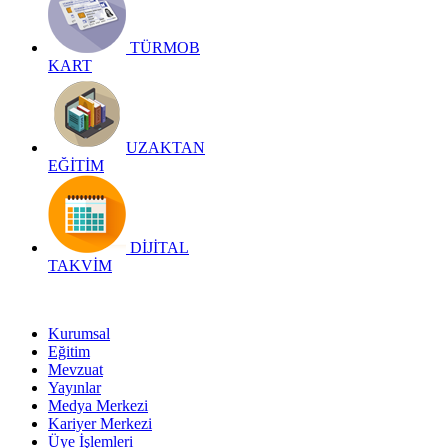
TÜRMOB
KART
UZAKTAN
EĞİTİM
DİJİTAL
TAKVİM
Kurumsal
Eğitim
Mevzuat
Yayınlar
Medya Merkezi
Kariyer Merkezi
Üye İşlemleri