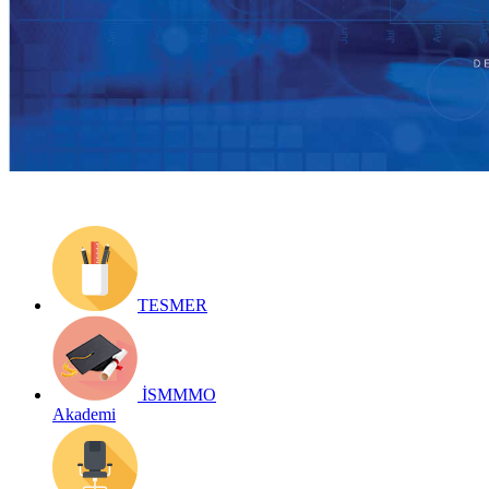
Yayın Tarihi: 21 Ekim 2020
Detay bilgiler:
https://www.ismmmo.org.tr/Uye/e-Hizmetler--8426
Geri Dön
TESMER
İSMMMO
Akademi