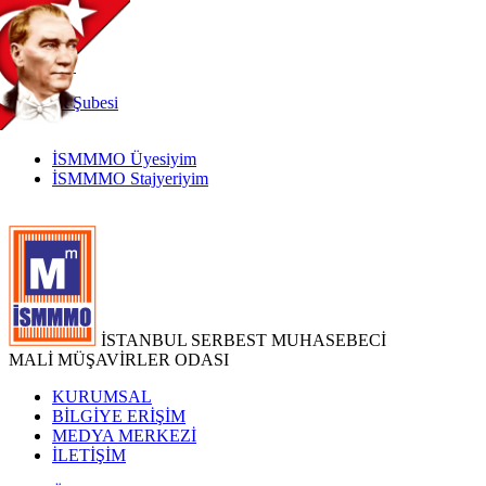
TR
|
EN
İnternet
Şubesi
İSMMMO Üyesiyim
İSMMMO Stajyeriyim
İSTANBUL SERBEST MUHASEBECİ
MALİ MÜŞAVİRLER ODASI
KURUMSAL
BİLGİYE ERİŞİM
MEDYA MERKEZİ
İLETİŞİM