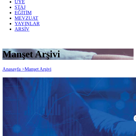
ÜYE
STAJ
EĞİTİM
MEVZUAT
YAYINLAR
ARŞİV
Manşet Arşivi
Anasayfa >
Manşet Arşivi
Oda'ya Gelmeden Elektronik Olarak
Yapılacak İşlemler