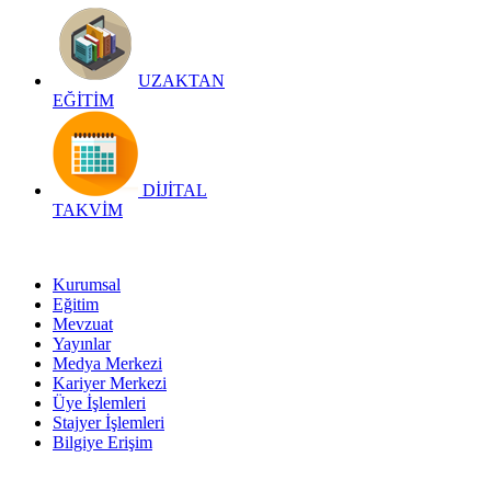
UZAKTAN
EĞİTİM
DİJİTAL
TAKVİM
Kurumsal
Eğitim
Mevzuat
Yayınlar
Medya Merkezi
Kariyer Merkezi
Üye İşlemleri
Stajyer İşlemleri
Bilgiye Erişim