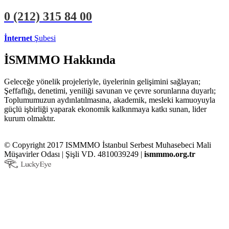
0 (212)
315 84 00
İnternet
Şubesi
ÜYE İŞLEMLERİ
STAJYER İŞLEMLERİ
İSMMMO Hakkında
Geleceğe yönelik projeleriyle, üyelerinin gelişimini sağlayan;
Şeffaflığı, denetimi, yeniliği savunan ve çevre sorunlarına duyarlı;
Toplumumuzun aydınlatılmasına, akademik, mesleki kamuoyuyla
güçlü işbirliği yaparak ekonomik kalkınmaya katkı sunan, lider
kurum olmaktır.
© Copyright 2017 ISMMMO İstanbul Serbest Muhasebeci Mali
Müşavirler Odası | Şişli VD. 4810039249 |
ismmmo.org.tr