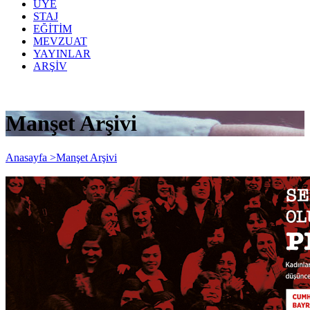
ÜYE
STAJ
EĞİTİM
MEVZUAT
YAYINLAR
ARŞİV
Manşet Arşivi
Anasayfa >
Manşet Arşivi
Yayın Tarihi: 30 Ekim 2020