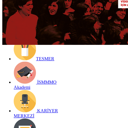
Detay bilgiler:
https://youtu.be/l69nvs9x2HU
Geri Dön
TESMER
İSMMMO
Akademi
KARİYER
MERKEZİ