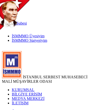
TR
|
EN
İnternet
Şubesi
İSMMMO Üyesiyim
İSMMMO Stajyeriyim
İSTANBUL SERBEST MUHASEBECİ
MALİ MÜŞAVİRLER ODASI
KURUMSAL
BİLGİYE ERİŞİM
MEDYA MERKEZİ
İLETİŞİM