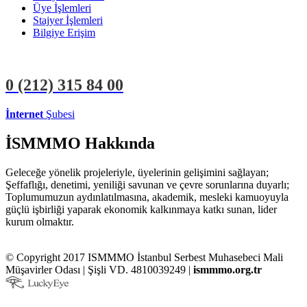
Üye İşlemleri
Stajyer İşlemleri
Bilgiye Erişim
0 (212)
315 84 00
İnternet
Şubesi
ÜYE İŞLEMLERİ
STAJYER İŞLEMLERİ
İSMMMO Hakkında
Geleceğe yönelik projeleriyle, üyelerinin gelişimini sağlayan;
Şeffaflığı, denetimi, yeniliği savunan ve çevre sorunlarına duyarlı;
Toplumumuzun aydınlatılmasına, akademik, mesleki kamuoyuyla
güçlü işbirliği yaparak ekonomik kalkınmaya katkı sunan, lider
kurum olmaktır.
© Copyright 2017 ISMMMO İstanbul Serbest Muhasebeci Mali
Müşavirler Odası | Şişli VD. 4810039249 |
ismmmo.org.tr