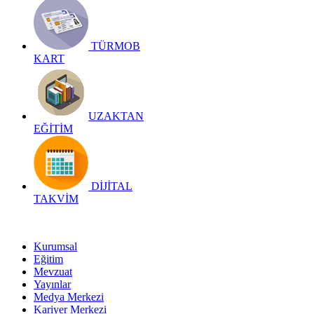
TÜRMOB
KART
UZAKTAN
EĞİTİM
DİJİTAL
TAKVİM
Kurumsal
Eğitim
Mevzuat
Yayınlar
Medya Merkezi
Kariyer Merkezi