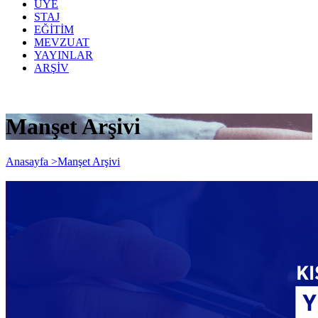
ÜYE
STAJ
EĞİTİM
MEVZUAT
YAYINLAR
ARŞİV
Manşet Arşivi
Anasayfa >
Manşet Arşivi
Kısa Çalışma Ödeneği'nde yeni
düzenlemeler...