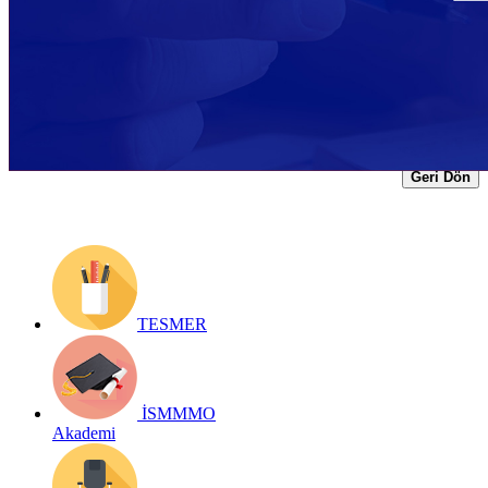
Yayın Tarihi: 2 Aralık 2020
Detay bilgiler:
https://www.ismmmo.org.tr/dosya/2019/Mevzuat-
Dosya/02122020-kisa-calisma.pdf
Geri Dön
TESMER
İSMMMO
Akademi