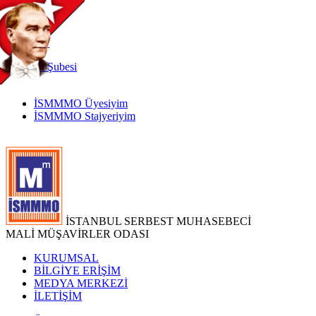
TR
|
EN
İnternet
Şubesi
İSMMMO Üyesiyim
İSMMMO Stajyeriyim
İSTANBUL SERBEST MUHASEBECİ
MALİ MÜŞAVİRLER ODASI
KURUMSAL
BİLGİYE ERİŞİM
MEDYA MERKEZİ
İLETİŞİM