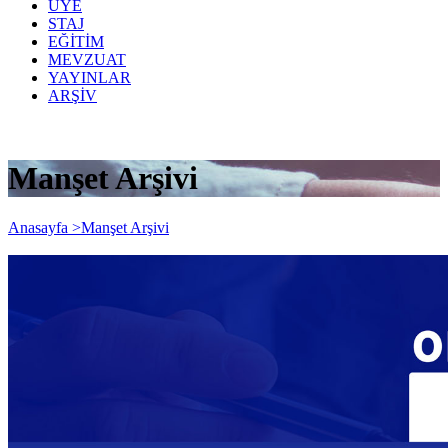
ÜYE
STAJ
EĞİTİM
MEVZUAT
YAYINLAR
ARŞİV
Manşet Arşivi
Anasayfa >
Manşet Arşivi
ONLINE SEMİNER: e-
UYGULAMALARDA PRATİK