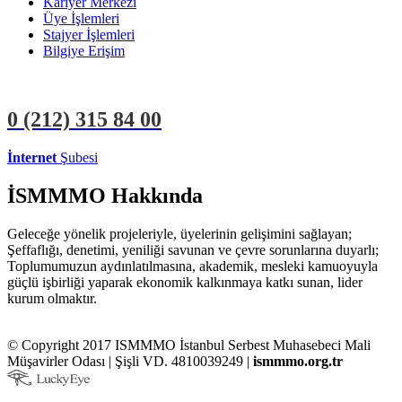
Kariyer Merkezi
Üye İşlemleri
Stajyer İşlemleri
Bilgiye Erişim
0 (212)
315 84 00
İnternet
Şubesi
ÜYE İŞLEMLERİ
STAJYER İŞLEMLERİ
İSMMMO Hakkında
Geleceğe yönelik projeleriyle, üyelerinin gelişimini sağlayan;
Şeffaflığı, denetimi, yeniliği savunan ve çevre sorunlarına duyarlı;
Toplumumuzun aydınlatılmasına, akademik, mesleki kamuoyuyla
güçlü işbirliği yaparak ekonomik kalkınmaya katkı sunan, lider
kurum olmaktır.
© Copyright 2017 ISMMMO İstanbul Serbest Muhasebeci Mali
Müşavirler Odası | Şişli VD. 4810039249 |
ismmmo.org.tr