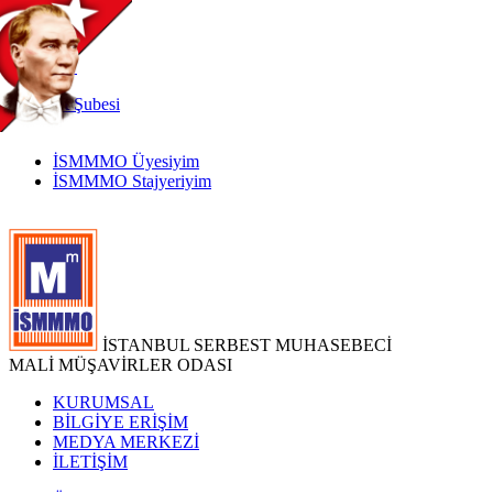
TR
|
EN
İnternet
Şubesi
İSMMMO Üyesiyim
İSMMMO Stajyeriyim
İSTANBUL SERBEST MUHASEBECİ
MALİ MÜŞAVİRLER ODASI
KURUMSAL
BİLGİYE ERİŞİM
MEDYA MERKEZİ
İLETİŞİM