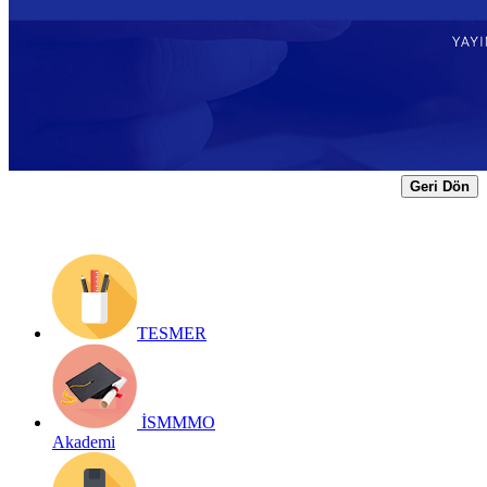
BİLGİLER (TEKRAR)
Yayın Tarihi: 11 Aralık 2020
Detay bilgiler:
https://form.ismmmo.org.tr/tvizle.asp?id=524
Geri Dön
TESMER
İSMMMO
Akademi