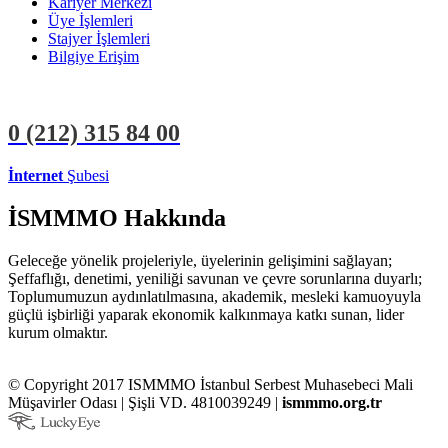
Kariyer Merkezi
Üye İşlemleri
Stajyer İşlemleri
Bilgiye Erişim
0 (212)
315 84 00
İnternet
Şubesi
ÜYE İŞLEMLERİ
STAJYER İŞLEMLERİ
İSMMMO Hakkında
Geleceğe yönelik projeleriyle, üyelerinin gelişimini sağlayan;
Şeffaflığı, denetimi, yeniliği savunan ve çevre sorunlarına duyarlı;
Toplumumuzun aydınlatılmasına, akademik, mesleki kamuoyuyla
güçlü işbirliği yaparak ekonomik kalkınmaya katkı sunan, lider
kurum olmaktır.
© Copyright 2017 ISMMMO İstanbul Serbest Muhasebeci Mali
Müşavirler Odası | Şişli VD. 4810039249 |
ismmmo.org.tr