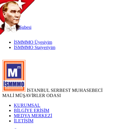
TR
|
EN
İnternet
Şubesi
İSMMMO Üyesiyim
İSMMMO Stajyeriyim
İSTANBUL SERBEST MUHASEBECİ
MALİ MÜŞAVİRLER ODASI
KURUMSAL
BİLGİYE ERİŞİM
MEDYA MERKEZİ
İLETİŞİM