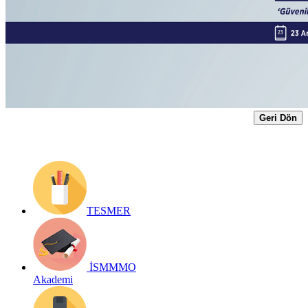
seminerimiz hakkında
Yayın Tarihi: 17 Aralık 2020
Detay bilgiler:
https://form.ismmmo.org.tr/tvizle.asp?id=526
Geri Dön
TESMER
İSMMMO
Akademi