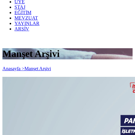
ÜYE
STAJ
EĞİTİM
MEVZUAT
YAYINLAR
ARŞİV
Manşet Arşivi
Anasayfa >
Manşet Arşivi
Pandemi Süreci ve Sonrasında İşletme
Sahiplerince Yönetilmesi Gereken Riskler