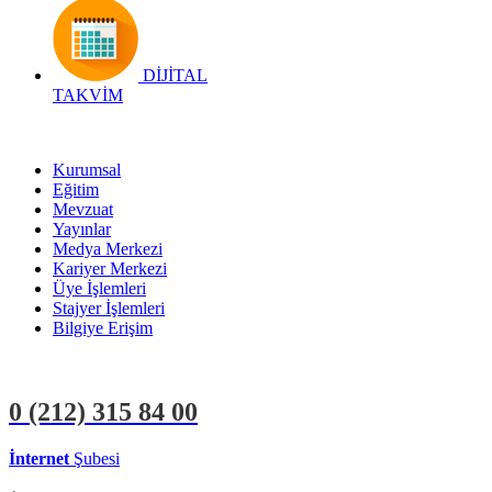
DİJİTAL
TAKVİM
Kurumsal
Eğitim
Mevzuat
Yayınlar
Medya Merkezi
Kariyer Merkezi
Üye İşlemleri
Stajyer İşlemleri
Bilgiye Erişim
0 (212)
315 84 00
İnternet
Şubesi
ÜYE İŞLEMLERİ
STAJYER İŞLEMLERİ