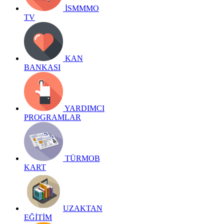
İSMMMO
TV
KAN
BANKASI
YARDIMCI
PROGRAMLAR
TÜRMOB
KART
UZAKTAN
EĞİTİM