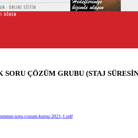
K SORU ÇÖZÜM GRUBU (STAJ SÜRESİ
a/smmm-soru-cozum-kursu-2021-1.pdf