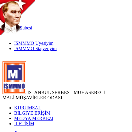
TR
|
EN
İnternet
Şubesi
İSMMMO Üyesiyim
İSMMMO Stajyeriyim
İSTANBUL SERBEST MUHASEBECİ
MALİ MÜŞAVİRLER ODASI
KURUMSAL
BİLGİYE ERİŞİM
MEDYA MERKEZİ
İLETİŞİM