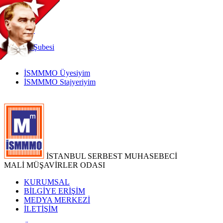
TR
|
EN
İnternet
Şubesi
İSMMMO Üyesiyim
İSMMMO Stajyeriyim
İSTANBUL SERBEST MUHASEBECİ
MALİ MÜŞAVİRLER ODASI
KURUMSAL
BİLGİYE ERİŞİM
MEDYA MERKEZİ
İLETİŞİM