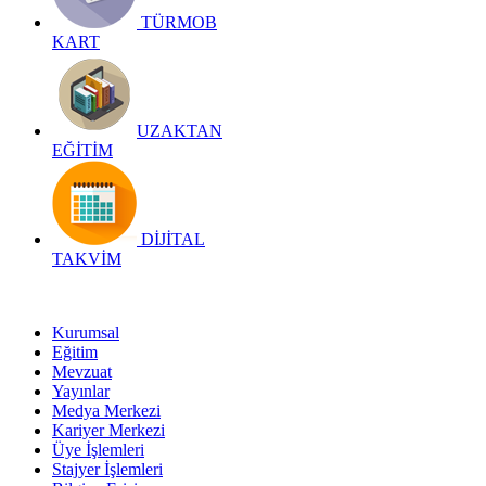
TÜRMOB
KART
UZAKTAN
EĞİTİM
DİJİTAL
TAKVİM
Kurumsal
Eğitim
Mevzuat
Yayınlar
Medya Merkezi
Kariyer Merkezi
Üye İşlemleri
Stajyer İşlemleri