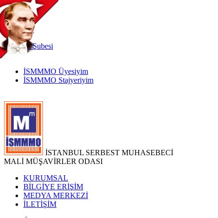
TR
|
EN
İnternet
Şubesi
İSMMMO Üyesiyim
İSMMMO Stajyeriyim
İSTANBUL SERBEST MUHASEBECİ
MALİ MÜŞAVİRLER ODASI
KURUMSAL
BİLGİYE ERİŞİM
MEDYA MERKEZİ
İLETİŞİM