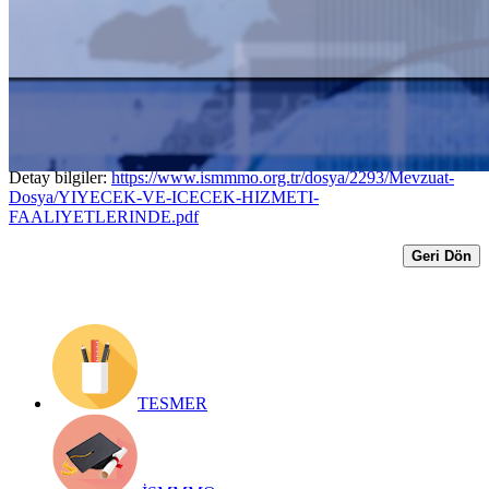
Verilecek Ciro Kaybı Desteği Hakkında
Tebliğ
Yayın Tarihi: 18 Şubat 2021
Detay bilgiler:
https://www.ismmmo.org.tr/dosya/2293/Mevzuat-
Dosya/YIYECEK-VE-ICECEK-HIZMETI-
FAALIYETLERINDE.pdf
Geri Dön
TESMER