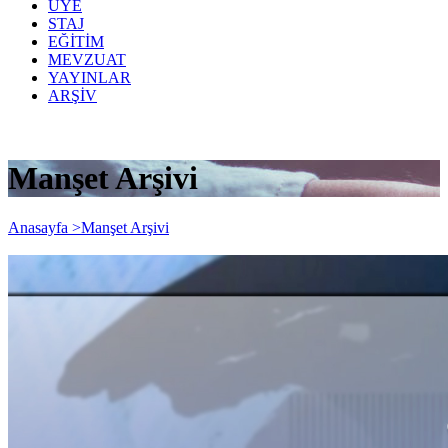
ÜYE
STAJ
EĞİTİM
MEVZUAT
YAYINLAR
ARŞİV
Manşet Arşivi
Anasayfa >
Manşet Arşivi
Yiyecek Ve İçecek Hizmeti
Faaliyetlerinde Bulunan İşletmelere