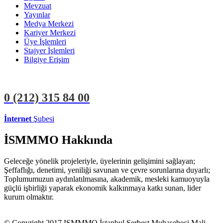
Mevzuat
Yayınlar
Medya Merkezi
Kariyer Merkezi
Üye İşlemleri
Stajyer İşlemleri
Bilgiye Erişim
0 (212)
315 84 00
İnternet
Şubesi
ÜYE İŞLEMLERİ
STAJYER İŞLEMLERİ
İSMMMO Hakkında
Geleceğe yönelik projeleriyle, üyelerinin gelişimini sağlayan;
Şeffaflığı, denetimi, yeniliği savunan ve çevre sorunlarına duyarlı;
Toplumumuzun aydınlatılmasına, akademik, mesleki kamuoyuyla
güçlü işbirliği yaparak ekonomik kalkınmaya katkı sunan, lider
kurum olmaktır.
© Copyright 2017 ISMMMO İstanbul Serbest Muhasebeci Mali