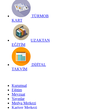
TÜRMOB
KART
UZAKTAN
EĞİTİM
DİJİTAL
TAKVİM
Kurumsal
Eğitim
Mevzuat
Yayınlar
Medya Merkezi
Kariyer Merkezi