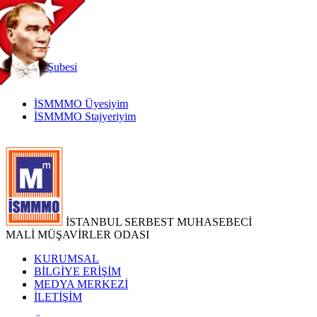
TR
|
EN
İnternet
Şubesi
İSMMMO Üyesiyim
İSMMMO Stajyeriyim
İSTANBUL SERBEST MUHASEBECİ
MALİ MÜŞAVİRLER ODASI
KURUMSAL
BİLGİYE ERİŞİM
MEDYA MERKEZİ
İLETİŞİM