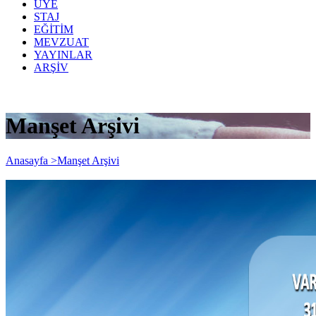
ÜYE
STAJ
EĞİTİM
MEVZUAT
YAYINLAR
ARŞİV
Manşet Arşivi
Anasayfa >
Manşet Arşivi
Varlık Barışından Yararlanma Süresi
31/12/2021 Tarihine Kadar Uzatıldı.