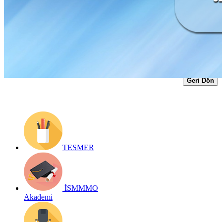
Yayın Tarihi: 30 Haziran 2021
Detay bilgiler:
https://www.ismmmo.org.tr/dosya/2628/Mevzuat-
Dosya/VARLIK-BARISI-UZATMA.pdf
Geri Dön
TESMER
İSMMMO
Akademi