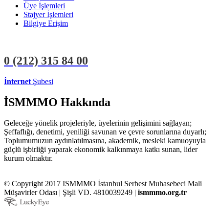
Üye İşlemleri
Stajyer İşlemleri
Bilgiye Erişim
0 (212)
315 84 00
İnternet
Şubesi
ÜYE İŞLEMLERİ
STAJYER İŞLEMLERİ
İSMMMO Hakkında
Geleceğe yönelik projeleriyle, üyelerinin gelişimini sağlayan;
Şeffaflığı, denetimi, yeniliği savunan ve çevre sorunlarına duyarlı;
Toplumumuzun aydınlatılmasına, akademik, mesleki kamuoyuyla
güçlü işbirliği yaparak ekonomik kalkınmaya katkı sunan, lider
kurum olmaktır.
© Copyright 2017 ISMMMO İstanbul Serbest Muhasebeci Mali
Müşavirler Odası | Şişli VD. 4810039249 |
ismmmo.org.tr