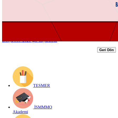
Duyurusu
Yayın Tarihi: 1 Temmuz 2021
Detay bilgiler:
https://www.ismmmo.org.tr/dosya/2633/Mevzuat-
Dosya/01072021-gib-duyuru.pdf
Geri Dön
TESMER
İSMMMO
Akademi