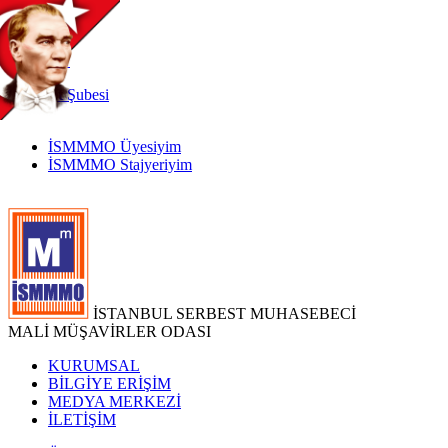
TR
|
EN
İnternet
Şubesi
İSMMMO Üyesiyim
İSMMMO Stajyeriyim
İSTANBUL SERBEST MUHASEBECİ
MALİ MÜŞAVİRLER ODASI
KURUMSAL
BİLGİYE ERİŞİM
MEDYA MERKEZİ
İLETİŞİM