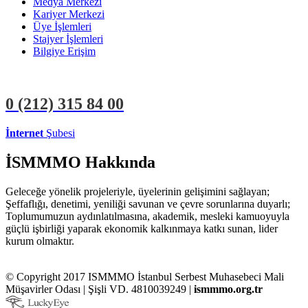
Medya Merkezi
Kariyer Merkezi
Üye İşlemleri
Stajyer İşlemleri
Bilgiye Erişim
0 (212)
315 84 00
İnternet
Şubesi
ÜYE İŞLEMLERİ
STAJYER İŞLEMLERİ
İSMMMO Hakkında
Geleceğe yönelik projeleriyle, üyelerinin gelişimini sağlayan;
Şeffaflığı, denetimi, yeniliği savunan ve çevre sorunlarına duyarlı;
Toplumumuzun aydınlatılmasına, akademik, mesleki kamuoyuyla
güçlü işbirliği yaparak ekonomik kalkınmaya katkı sunan, lider
kurum olmaktır.
© Copyright 2017 ISMMMO İstanbul Serbest Muhasebeci Mali
Müşavirler Odası | Şişli VD. 4810039249 |
ismmmo.org.tr