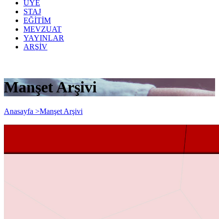
ÜYE
STAJ
EĞİTİM
MEVZUAT
YAYINLAR
ARŞİV
Manşet Arşivi
Anasayfa >
Manşet Arşivi
7326 Sayılı Kanun Kapsamında Başvuru,
Beyan Ve Ödeme İşlemleri Hakkında GİB