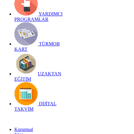
YARDIMCI
PROGRAMLAR
TÜRMOB
KART
UZAKTAN
EĞİTİM
DİJİTAL
TAKVİM
Kurumsal