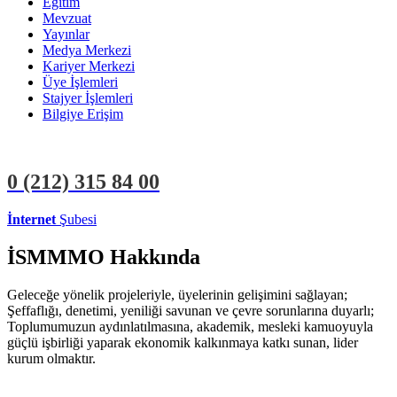
Eğitim
Mevzuat
Yayınlar
Medya Merkezi
Kariyer Merkezi
Üye İşlemleri
Stajyer İşlemleri
Bilgiye Erişim
0 (212)
315 84 00
İnternet
Şubesi
ÜYE İŞLEMLERİ
STAJYER İŞLEMLERİ
İSMMMO Hakkında
Geleceğe yönelik projeleriyle, üyelerinin gelişimini sağlayan;
Şeffaflığı, denetimi, yeniliği savunan ve çevre sorunlarına duyarlı;
Toplumumuzun aydınlatılmasına, akademik, mesleki kamuoyuyla
güçlü işbirliği yaparak ekonomik kalkınmaya katkı sunan, lider
kurum olmaktır.