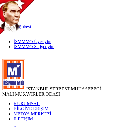
TR
|
EN
İnternet
Şubesi
İSMMMO Üyesiyim
İSMMMO Stajyeriyim
İSTANBUL SERBEST MUHASEBECİ
MALİ MÜŞAVİRLER ODASI
KURUMSAL
BİLGİYE ERİŞİM
MEDYA MERKEZİ
İLETİŞİM