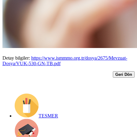
Kıymetlerini Yeniden Değerlemeye Tabi
Tutabilirler 530 Seri Nolu Vuk Genel
Tebliğ
Yayın Tarihi: 16 Temmuz 2021
Detay bilgiler:
https://www.ismmmo.org.tr/dosya/2675/Mevzuat-
Dosya/VUK-530-GN-TB.pdf
Geri Dön
TESMER