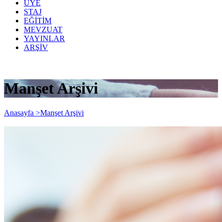
ÜYE
STAJ
EĞİTİM
MEVZUAT
YAYINLAR
ARŞİV
Manşet Arşivi
Anasayfa >
Manşet Arşivi
Dileyen Mükellefler 31/12/2021 Tarihine
Kadar Bilançolarında Kayıtlı İktisadi