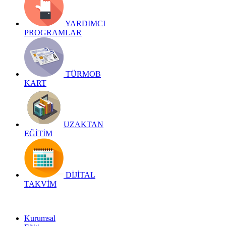
YARDIMCI
PROGRAMLAR
TÜRMOB
KART
UZAKTAN
EĞİTİM
DİJİTAL
TAKVİM
Kurumsal