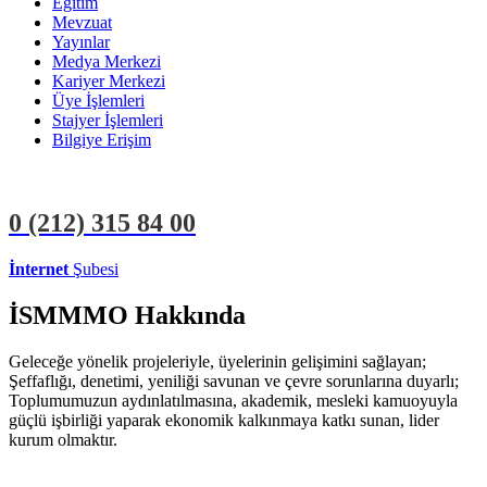
Eğitim
Mevzuat
Yayınlar
Medya Merkezi
Kariyer Merkezi
Üye İşlemleri
Stajyer İşlemleri
Bilgiye Erişim
0 (212)
315 84 00
İnternet
Şubesi
ÜYE İŞLEMLERİ
STAJYER İŞLEMLERİ
İSMMMO Hakkında
Geleceğe yönelik projeleriyle, üyelerinin gelişimini sağlayan;
Şeffaflığı, denetimi, yeniliği savunan ve çevre sorunlarına duyarlı;
Toplumumuzun aydınlatılmasına, akademik, mesleki kamuoyuyla
güçlü işbirliği yaparak ekonomik kalkınmaya katkı sunan, lider
kurum olmaktır.