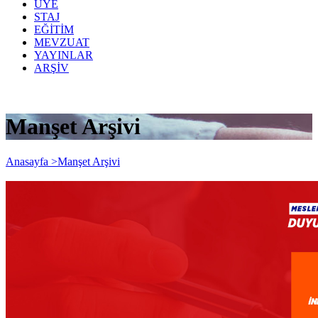
ÜYE
STAJ
EĞİTİM
MEVZUAT
YAYINLAR
ARŞİV
Manşet Arşivi
Anasayfa >
Manşet Arşivi
Bazı sektörlerde uygulanmakta olan
indirimli KDV oranları ve kira