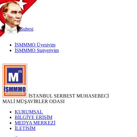
TR
|
EN
İnternet
Şubesi
İSMMMO Üyesiyim
İSMMMO Stajyeriyim
İSTANBUL SERBEST MUHASEBECİ
MALİ MÜŞAVİRLER ODASI
KURUMSAL
BİLGİYE ERİŞİM
MEDYA MERKEZİ
İLETİŞİM