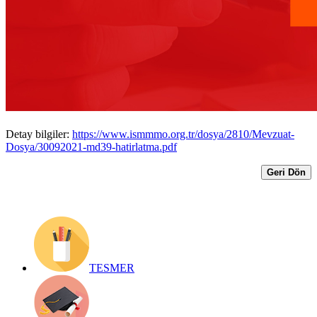
ödemelerinden yapılan stopaj oranı
(%10) uygulama süresi için son tarih
30.09.2021 (BUGÜN)
Yayın Tarihi: 30 Eylül 2021
Detay bilgiler:
https://www.ismmmo.org.tr/dosya/2810/Mevzuat-
Dosya/30092021-md39-hatirlatma.pdf
Geri Dön
TESMER