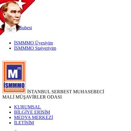
TR
|
EN
İnternet
Şubesi
İSMMMO Üyesiyim
İSMMMO Stajyeriyim
İSTANBUL SERBEST MUHASEBECİ
MALİ MÜŞAVİRLER ODASI
KURUMSAL
BİLGİYE ERİŞİM
MEDYA MERKEZİ
İLETİŞİM