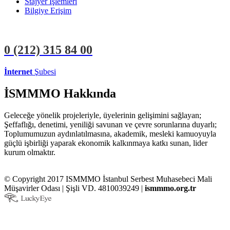
Stajyer İşlemleri
Bilgiye Erişim
0 (212)
315 84 00
İnternet
Şubesi
ÜYE İŞLEMLERİ
STAJYER İŞLEMLERİ
İSMMMO Hakkında
Geleceğe yönelik projeleriyle, üyelerinin gelişimini sağlayan;
Şeffaflığı, denetimi, yeniliği savunan ve çevre sorunlarına duyarlı;
Toplumumuzun aydınlatılmasına, akademik, mesleki kamuoyuyla
güçlü işbirliği yaparak ekonomik kalkınmaya katkı sunan, lider
kurum olmaktır.
© Copyright 2017 ISMMMO İstanbul Serbest Muhasebeci Mali
Müşavirler Odası | Şişli VD. 4810039249 |
ismmmo.org.tr