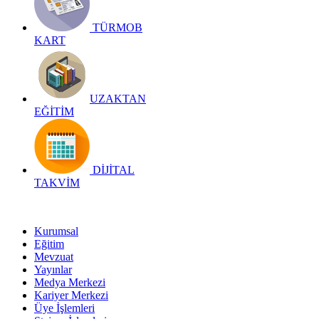
TÜRMOB
KART
UZAKTAN
EĞİTİM
DİJİTAL
TAKVİM
Kurumsal
Eğitim
Mevzuat
Yayınlar
Medya Merkezi
Kariyer Merkezi
Üye İşlemleri