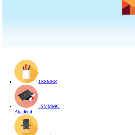
Yayın Tarihi: 5 Ekim 2021
Detay bilgiler:
https://www.ismmmo.org.tr/Yayinlar/Bizden-
Haberler--8
Geri Dön
TESMER
İSMMMO
Akademi