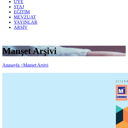
ÜYE
STAJ
EĞİTİM
MEVZUAT
YAYINLAR
ARŞİV
Manşet Arşivi
Anasayfa >
Manşet Arşivi
Bizden Haberler 340