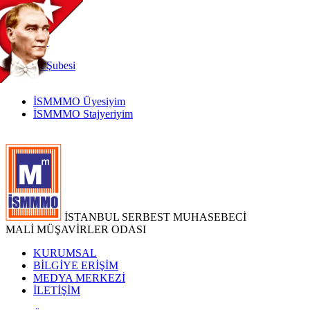
TR
|
EN
İnternet
Şubesi
İSMMMO Üyesiyim
İSMMMO Stajyeriyim
İSTANBUL SERBEST MUHASEBECİ
MALİ MÜŞAVİRLER ODASI
KURUMSAL
BİLGİYE ERİŞİM
MEDYA MERKEZİ
İLETİŞİM