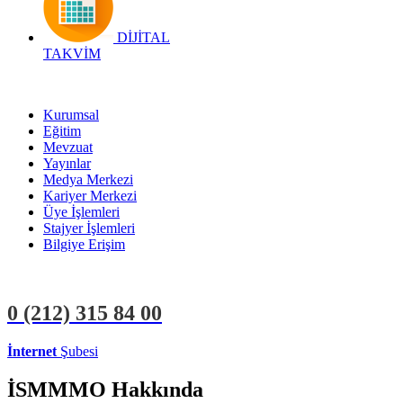
DİJİTAL
TAKVİM
Kurumsal
Eğitim
Mevzuat
Yayınlar
Medya Merkezi
Kariyer Merkezi
Üye İşlemleri
Stajyer İşlemleri
Bilgiye Erişim
0 (212)
315 84 00
İnternet
Şubesi
ÜYE İŞLEMLERİ
STAJYER İŞLEMLERİ
İSMMMO Hakkında