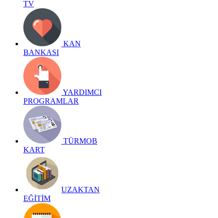
TV
KAN
BANKASI
YARDIMCI
PROGRAMLAR
TÜRMOB
KART
UZAKTAN
EĞİTİM