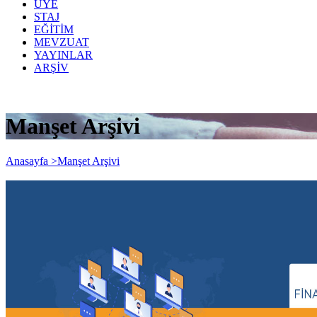
ÜYE
STAJ
EĞİTİM
MEVZUAT
YAYINLAR
ARŞİV
Manşet Arşivi
Anasayfa >
Manşet Arşivi