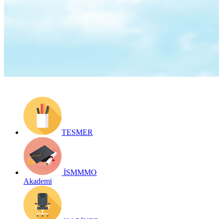
Yayın Tarihi: 1 Kasım 2021
Detay bilgiler:
https://www.ismmmo.org.tr/Yayinlar/Bizden-
Haberler--8
Geri Dön
TESMER
İSMMMO
Akademi