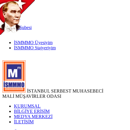
TR
|
EN
İnternet
Şubesi
İSMMMO Üyesiyim
İSMMMO Stajyeriyim
İSTANBUL SERBEST MUHASEBECİ
MALİ MÜŞAVİRLER ODASI
KURUMSAL
BİLGİYE ERİŞİM
MEDYA MERKEZİ
İLETİŞİM