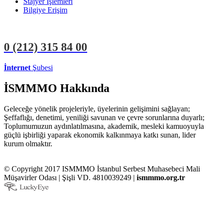
Stajyer İşlemleri
Bilgiye Erişim
0 (212)
315 84 00
İnternet
Şubesi
ÜYE İŞLEMLERİ
STAJYER İŞLEMLERİ
İSMMMO Hakkında
Geleceğe yönelik projeleriyle, üyelerinin gelişimini sağlayan;
Şeffaflığı, denetimi, yeniliği savunan ve çevre sorunlarına duyarlı;
Toplumumuzun aydınlatılmasına, akademik, mesleki kamuoyuyla
güçlü işbirliği yaparak ekonomik kalkınmaya katkı sunan, lider
kurum olmaktır.
© Copyright 2017 ISMMMO İstanbul Serbest Muhasebeci Mali
Müşavirler Odası | Şişli VD. 4810039249 |
ismmmo.org.tr