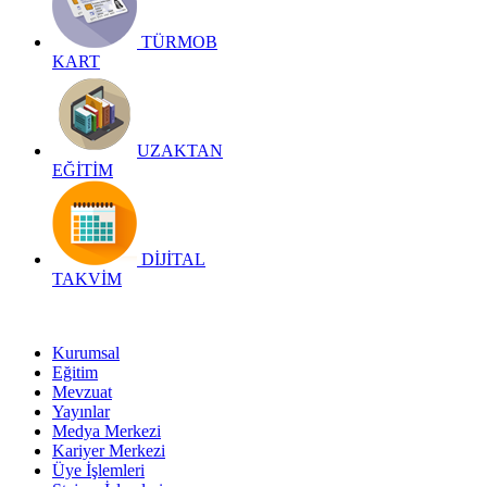
TÜRMOB
KART
UZAKTAN
EĞİTİM
DİJİTAL
TAKVİM
Kurumsal
Eğitim
Mevzuat
Yayınlar
Medya Merkezi
Kariyer Merkezi
Üye İşlemleri