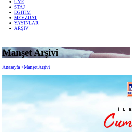
ÜYE
STAJ
EĞİTİM
MEVZUAT
YAYINLAR
ARŞİV
Manşet Arşivi
Anasayfa >
Manşet Arşivi
Bizden Haberler 341