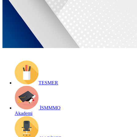
Yayın Tarihi: 17 Aralık 2021
Detay bilgiler:
https://www.ismmmo.org.tr/dosya/2956/Mevzuat-
Dosya/17122021-asgari-ucretin-isverene-maliyeti.pdf
Geri Dön
TESMER
İSMMMO
Akademi