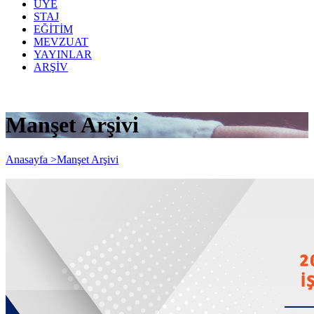
ÜYE
STAJ
EĞİTİM
MEVZUAT
YAYINLAR
ARŞİV
Manşet Arşivi
Anasayfa >
Manşet Arşivi
Asgari Ücretin İşverene Maliyeti Hesabı