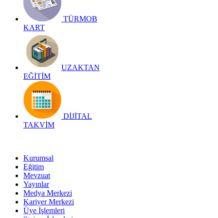
TÜRMOB
KART
UZAKTAN
EĞİTİM
DİJİTAL
TAKVİM
Kurumsal
Eğitim
Mevzuat
Yayınlar
Medya Merkezi
Kariyer Merkezi
Üye İşlemleri