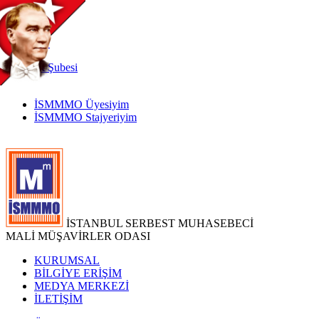
TR
|
EN
İnternet
Şubesi
İSMMMO Üyesiyim
İSMMMO Stajyeriyim
İSTANBUL SERBEST MUHASEBECİ
MALİ MÜŞAVİRLER ODASI
KURUMSAL
BİLGİYE ERİŞİM
MEDYA MERKEZİ
İLETİŞİM