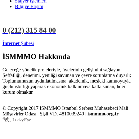
Stajyer İşlemleri
Bilgiye Erişim
0 (212)
315 84 00
İnternet
Şubesi
ÜYE İŞLEMLERİ
STAJYER İŞLEMLERİ
İSMMMO Hakkında
Geleceğe yönelik projeleriyle, üyelerinin gelişimini sağlayan;
Şeffaflığı, denetimi, yeniliği savunan ve çevre sorunlarına duyarlı;
Toplumumuzun aydınlatılmasına, akademik, mesleki kamuoyuyla
güçlü işbirliği yaparak ekonomik kalkınmaya katkı sunan, lider
kurum olmaktır.
© Copyright 2017 ISMMMO İstanbul Serbest Muhasebeci Mali
Müşavirler Odası | Şişli VD. 4810039249 |
ismmmo.org.tr