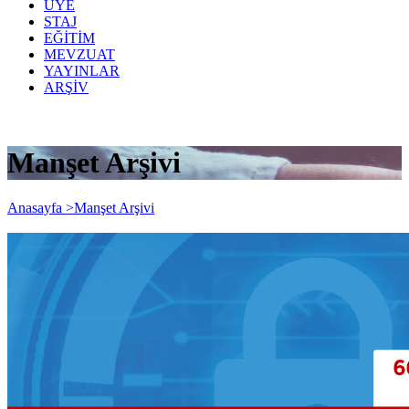
ÜYE
STAJ
EĞİTİM
MEVZUAT
YAYINLAR
ARŞİV
Manşet Arşivi
Anasayfa >
Manşet Arşivi
6698 Sayılı Kişisel Verileri Koruma
Kanunu (KVKK) Konulu Webinar (Canlı