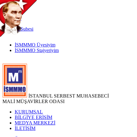
TR
|
EN
İnternet
Şubesi
İSMMMO Üyesiyim
İSMMMO Stajyeriyim
İSTANBUL SERBEST MUHASEBECİ
MALİ MÜŞAVİRLER ODASI
KURUMSAL
BİLGİYE ERİŞİM
MEDYA MERKEZİ
İLETİŞİM