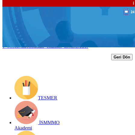
Yayın)
Yayın Tarihi: 23 Aralık 2021
Detay bilgiler:
https://www.youtube.com/watch?
v=rC5cINhKC3k&ab_channel=ISMMMOtv
Geri Dön
TESMER
İSMMMO
Akademi