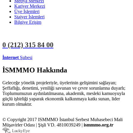
Medya Merkezi
Kariyer Merkezi
Üye İşlemleri
Stajyer İşlemleri
Bilgiye Erişim
0 (212)
315 84 00
İnternet
Şubesi
ÜYE İŞLEMLERİ
STAJYER İŞLEMLERİ
İSMMMO Hakkında
Geleceğe yönelik projeleriyle, üyelerinin gelişimini sağlayan;
Şeffaflığı, denetimi, yeniliği savunan ve çevre sorunlarına duyarlı;
Toplumumuzun aydınlatılmasına, akademik, mesleki kamuoyuyla
güçlü işbirliği yaparak ekonomik kalkınmaya katkı sunan, lider
kurum olmaktır.
© Copyright 2017 ISMMMO İstanbul Serbest Muhasebeci Mali
Müşavirler Odası | Şişli VD. 4810039249 |
ismmmo.org.tr