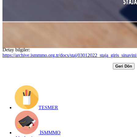
olarak düzenlendiğinden randevu sistemi
kısa süreliğine durdurulmuştur.
Yayın Tarihi: 3 Ocak 2022
Detay bilgiler:
https://archive.ismmmo.org.tr/docs/staj/03012022_staja_giris_sinavin
Geri Dön
TESMER
İSMMMO