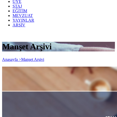
ÜYE
STAJ
EĞİTİM
MEVZUAT
YAYINLAR
ARŞİV
Manşet Arşivi
Anasayfa >
Manşet Arşivi
2022 OCAK dönemi Staj Başlama
Başvuru tarihleri 01.01.2022-30.04.2022