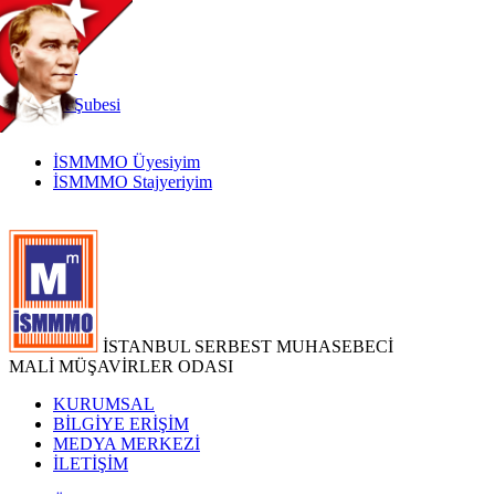
TR
|
EN
İnternet
Şubesi
İSMMMO Üyesiyim
İSMMMO Stajyeriyim
İSTANBUL SERBEST MUHASEBECİ
MALİ MÜŞAVİRLER ODASI
KURUMSAL
BİLGİYE ERİŞİM
MEDYA MERKEZİ
İLETİŞİM