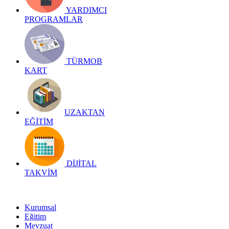
YARDIMCI
PROGRAMLAR
TÜRMOB
KART
UZAKTAN
EĞİTİM
DİJİTAL
TAKVİM
Kurumsal
Eğitim
Mevzuat