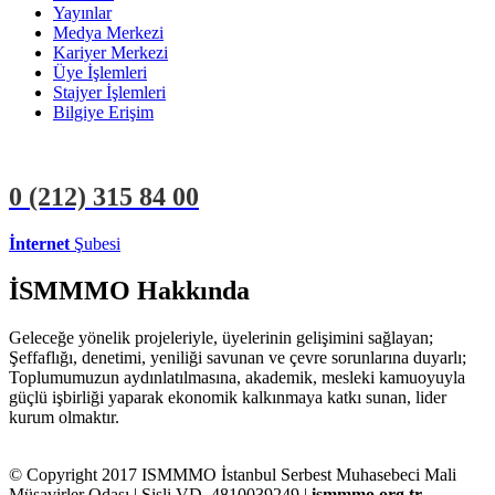
Yayınlar
Medya Merkezi
Kariyer Merkezi
Üye İşlemleri
Stajyer İşlemleri
Bilgiye Erişim
0 (212)
315 84 00
İnternet
Şubesi
ÜYE İŞLEMLERİ
STAJYER İŞLEMLERİ
İSMMMO Hakkında
Geleceğe yönelik projeleriyle, üyelerinin gelişimini sağlayan;
Şeffaflığı, denetimi, yeniliği savunan ve çevre sorunlarına duyarlı;
Toplumumuzun aydınlatılmasına, akademik, mesleki kamuoyuyla
güçlü işbirliği yaparak ekonomik kalkınmaya katkı sunan, lider
kurum olmaktır.
© Copyright 2017 ISMMMO İstanbul Serbest Muhasebeci Mali
Müşavirler Odası | Şişli VD. 4810039249 |
ismmmo.org.tr