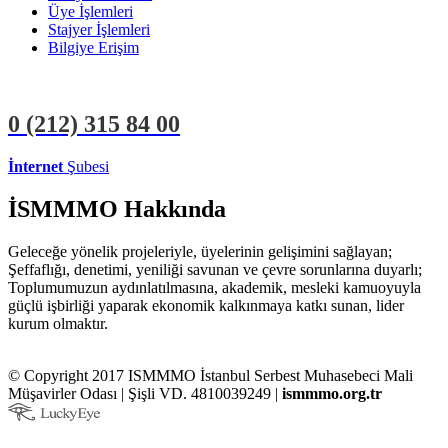
Üye İşlemleri
Stajyer İşlemleri
Bilgiye Erişim
0 (212)
315 84 00
İnternet
Şubesi
ÜYE İŞLEMLERİ
STAJYER İŞLEMLERİ
İSMMMO Hakkında
Geleceğe yönelik projeleriyle, üyelerinin gelişimini sağlayan;
Şeffaflığı, denetimi, yeniliği savunan ve çevre sorunlarına duyarlı;
Toplumumuzun aydınlatılmasına, akademik, mesleki kamuoyuyla
güçlü işbirliği yaparak ekonomik kalkınmaya katkı sunan, lider
kurum olmaktır.
© Copyright 2017 ISMMMO İstanbul Serbest Muhasebeci Mali
Müşavirler Odası | Şişli VD. 4810039249 |
ismmmo.org.tr