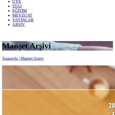
ÜYE
STAJ
EĞİTİM
MEVZUAT
YAYINLAR
ARŞİV
Manşet Arşivi
Anasayfa >
Manşet Arşivi
2022/1. Dönem (12 Mart 2022) Staja Giriş
Sınavına İlişkin Duyuru