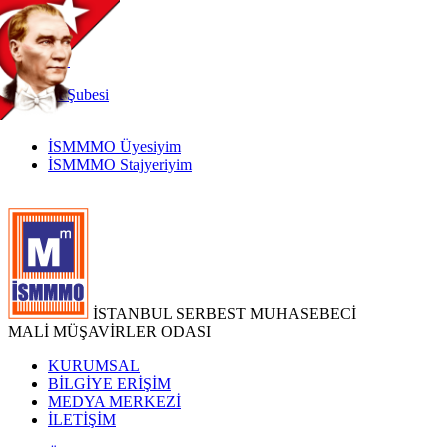
TR
|
EN
İnternet
Şubesi
İSMMMO Üyesiyim
İSMMMO Stajyeriyim
İSTANBUL SERBEST MUHASEBECİ
MALİ MÜŞAVİRLER ODASI
KURUMSAL
BİLGİYE ERİŞİM
MEDYA MERKEZİ
İLETİŞİM