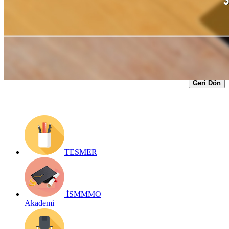
Yayın Tarihi: 3 Ocak 2022
Detay bilgiler:
https://archive.ismmmo.org.tr/docs/staj/03012022_staj_basvurusu_evra
Geri Dön
TESMER
İSMMMO
Akademi