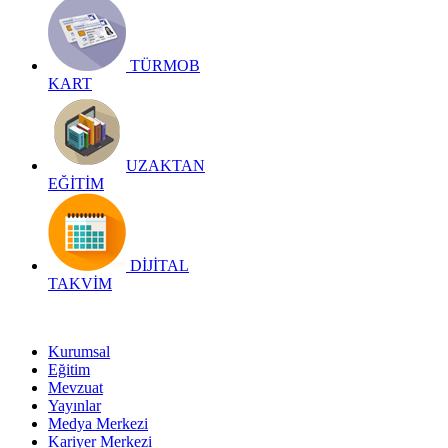
TÜRMOB
KART
UZAKTAN
EĞİTİM
DİJİTAL
TAKVİM
Kurumsal
Eğitim
Mevzuat
Yayınlar
Medya Merkezi
Kariyer Merkezi