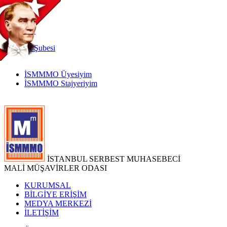
TR
|
EN
İnternet
Şubesi
İSMMMO Üyesiyim
İSMMMO Stajyeriyim
İSTANBUL SERBEST MUHASEBECİ
MALİ MÜŞAVİRLER ODASI
KURUMSAL
BİLGİYE ERİŞİM
MEDYA MERKEZİ
İLETİŞİM