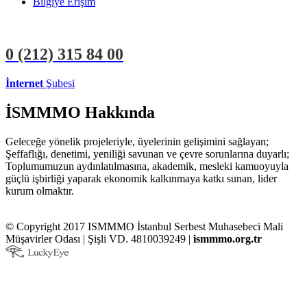
Bilgiye Erişim
0 (212)
315 84 00
İnternet
Şubesi
ÜYE İŞLEMLERİ
STAJYER İŞLEMLERİ
İSMMMO Hakkında
Geleceğe yönelik projeleriyle, üyelerinin gelişimini sağlayan;
Şeffaflığı, denetimi, yeniliği savunan ve çevre sorunlarına duyarlı;
Toplumumuzun aydınlatılmasına, akademik, mesleki kamuoyuyla
güçlü işbirliği yaparak ekonomik kalkınmaya katkı sunan, lider
kurum olmaktır.
© Copyright 2017 ISMMMO İstanbul Serbest Muhasebeci Mali
Müşavirler Odası | Şişli VD. 4810039249 |
ismmmo.org.tr