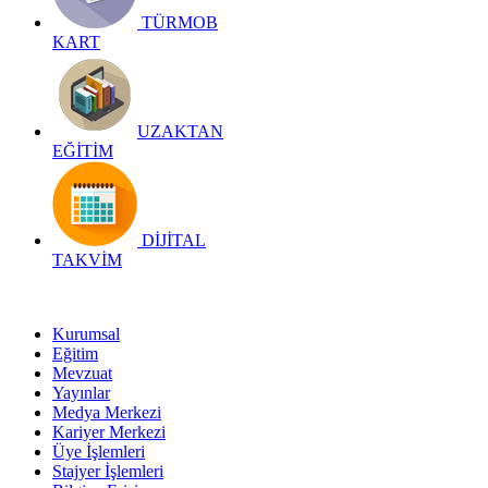
TÜRMOB
KART
UZAKTAN
EĞİTİM
DİJİTAL
TAKVİM
Kurumsal
Eğitim
Mevzuat
Yayınlar
Medya Merkezi
Kariyer Merkezi
Üye İşlemleri
Stajyer İşlemleri