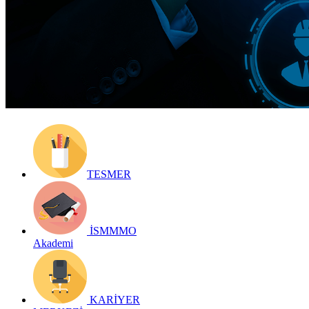
Yayın Tarihi: 28 Şubat 2022
Detay bilgiler:
https://www.ismmmo.org.tr/Home
Geri Dön
TESMER
İSMMMO
Akademi
KARİYER