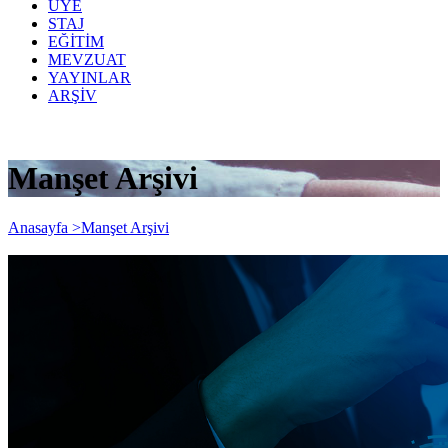
ÜYE
STAJ
EĞİTİM
MEVZUAT
YAYINLAR
ARŞİV
Manşet Arşivi
Anasayfa >
Manşet Arşivi
Muhasebe Emektir!