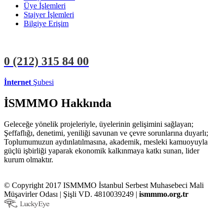
Üye İşlemleri
Stajyer İşlemleri
Bilgiye Erişim
0 (212)
315 84 00
İnternet
Şubesi
ÜYE İŞLEMLERİ
STAJYER İŞLEMLERİ
İSMMMO Hakkında
Geleceğe yönelik projeleriyle, üyelerinin gelişimini sağlayan;
Şeffaflığı, denetimi, yeniliği savunan ve çevre sorunlarına duyarlı;
Toplumumuzun aydınlatılmasına, akademik, mesleki kamuoyuyla
güçlü işbirliği yaparak ekonomik kalkınmaya katkı sunan, lider
kurum olmaktır.
© Copyright 2017 ISMMMO İstanbul Serbest Muhasebeci Mali
Müşavirler Odası | Şişli VD. 4810039249 |
ismmmo.org.tr