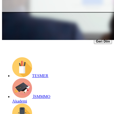
Yayın Tarihi: 10 Mart 2022
Detay bilgiler:
https://www.ismmmo.org.tr/dosya/3192/Egitim-
Dosya/10032022-ismmmo-gv-semineri-2021-kazanclari.pdf
Geri Dön
TESMER
İSMMMO
Akademi