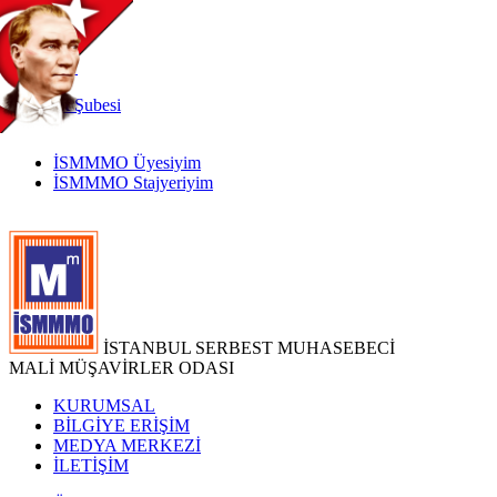
TR
|
EN
İnternet
Şubesi
İSMMMO Üyesiyim
İSMMMO Stajyeriyim
İSTANBUL SERBEST MUHASEBECİ
MALİ MÜŞAVİRLER ODASI
KURUMSAL
BİLGİYE ERİŞİM
MEDYA MERKEZİ
İLETİŞİM