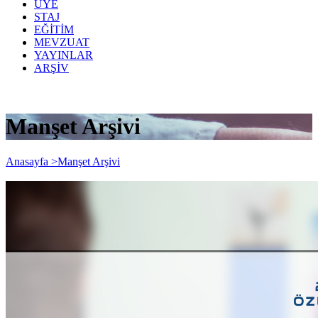
ÜYE
STAJ
EĞİTİM
MEVZUAT
YAYINLAR
ARŞİV
Manşet Arşivi
Anasayfa >
Manşet Arşivi
2021 Yılı Gelirlerinde Özellik Arz Eden
Konular (Seminer Notları)