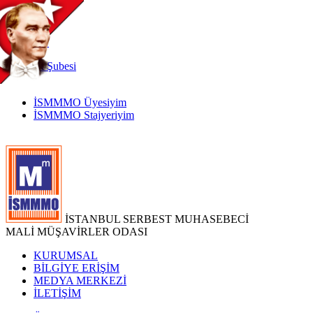
TR
|
EN
İnternet
Şubesi
İSMMMO Üyesiyim
İSMMMO Stajyeriyim
İSTANBUL SERBEST MUHASEBECİ
MALİ MÜŞAVİRLER ODASI
KURUMSAL
BİLGİYE ERİŞİM
MEDYA MERKEZİ
İLETİŞİM