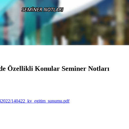
e Özellikli Konular Seminer Notları
4042022/140422_kv_egitim_sunumu.pdf