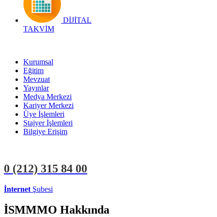
DİJİTAL
TAKVİM
Kurumsal
Eğitim
Mevzuat
Yayınlar
Medya Merkezi
Kariyer Merkezi
Üye İşlemleri
Stajyer İşlemleri
Bilgiye Erişim
0 (212)
315 84 00
İnternet
Şubesi
ÜYE İŞLEMLERİ
STAJYER İŞLEMLERİ
İSMMMO Hakkında