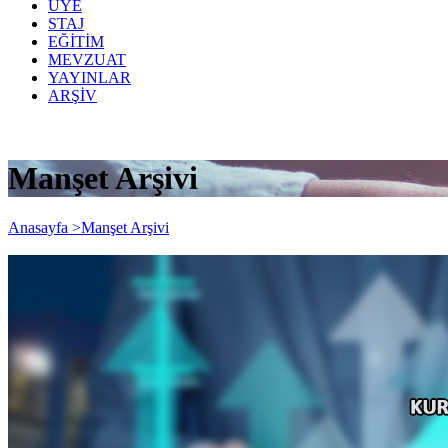
ÜYE
STAJ
EĞİTİM
MEVZUAT
YAYINLAR
ARŞİV
Manşet Arşivi
Anasayfa >
Manşet Arşivi