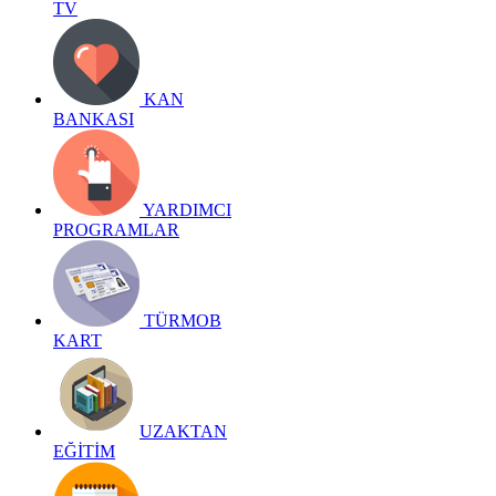
TV
KAN
BANKASI
YARDIMCI
PROGRAMLAR
TÜRMOB
KART
UZAKTAN
EĞİTİM