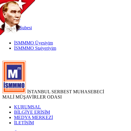
TR
|
EN
İnternet
Şubesi
İSMMMO Üyesiyim
İSMMMO Stajyeriyim
İSTANBUL SERBEST MUHASEBECİ
MALİ MÜŞAVİRLER ODASI
KURUMSAL
BİLGİYE ERİŞİM
MEDYA MERKEZİ
İLETİŞİM