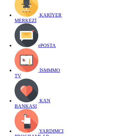
KARİYER
MERKEZİ
ePOSTA
İSMMMO
TV
KAN
BANKASI
YARDIMCI