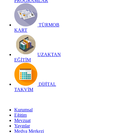
PROGRAMLAR
TÜRMOB
KART
UZAKTAN
EĞİTİM
DİJİTAL
TAKVİM
Kurumsal
Eğitim
Mevzuat
Yayınlar
Medya Merkezi