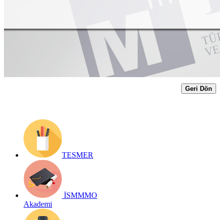
Yayın Tarihi: 21 Nisan 2022
Detay bilgiler:
https://www.ismmmo.org.tr/dosya/3245/Mevzuat-
Dosya/21042022-gib-1-donem-gecici-vergi-beyan-ve-odeme-
suresinin-uzatimi.pdf
Geri Dön
TESMER
İSMMMO
Akademi