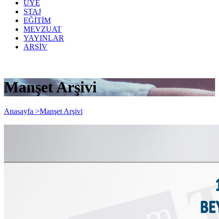
ÜYE
STAJ
EĞİTİM
MEVZUAT
YAYINLAR
ARŞİV
Manşet Arşivi
Anasayfa >
Manşet Arşivi
1. Dönem Geçici Vergi Beyan ve Ödeme
Süresinin Uzatımı