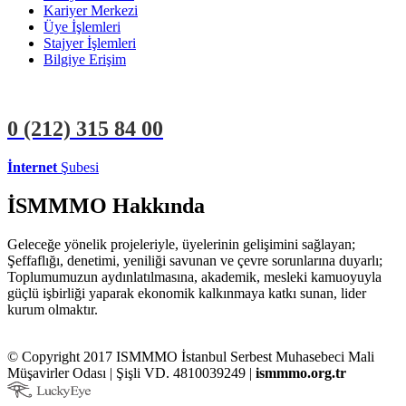
Kariyer Merkezi
Üye İşlemleri
Stajyer İşlemleri
Bilgiye Erişim
0 (212)
315 84 00
İnternet
Şubesi
ÜYE İŞLEMLERİ
STAJYER İŞLEMLERİ
İSMMMO Hakkında
Geleceğe yönelik projeleriyle, üyelerinin gelişimini sağlayan;
Şeffaflığı, denetimi, yeniliği savunan ve çevre sorunlarına duyarlı;
Toplumumuzun aydınlatılmasına, akademik, mesleki kamuoyuyla
güçlü işbirliği yaparak ekonomik kalkınmaya katkı sunan, lider
kurum olmaktır.
© Copyright 2017 ISMMMO İstanbul Serbest Muhasebeci Mali
Müşavirler Odası | Şişli VD. 4810039249 |
ismmmo.org.tr