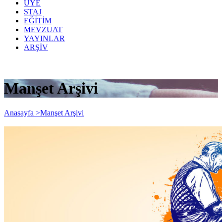
ÜYE
STAJ
EĞİTİM
MEVZUAT
YAYINLAR
ARŞİV
Manşet Arşivi
Anasayfa >
Manşet Arşivi
23 Nisan Ulusal Egemenlik ve Çocuk
Bayramımız kutlu olsun.