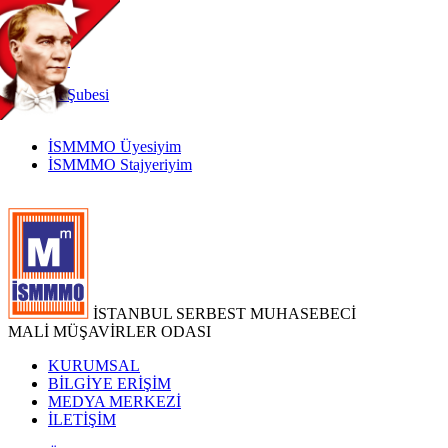
TR
|
EN
İnternet
Şubesi
İSMMMO Üyesiyim
İSMMMO Stajyeriyim
İSTANBUL SERBEST MUHASEBECİ
MALİ MÜŞAVİRLER ODASI
KURUMSAL
BİLGİYE ERİŞİM
MEDYA MERKEZİ
İLETİŞİM