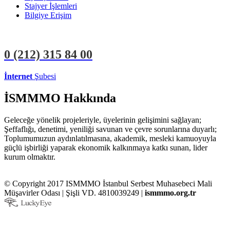
Stajyer İşlemleri
Bilgiye Erişim
0 (212)
315 84 00
İnternet
Şubesi
ÜYE İŞLEMLERİ
STAJYER İŞLEMLERİ
İSMMMO Hakkında
Geleceğe yönelik projeleriyle, üyelerinin gelişimini sağlayan;
Şeffaflığı, denetimi, yeniliği savunan ve çevre sorunlarına duyarlı;
Toplumumuzun aydınlatılmasına, akademik, mesleki kamuoyuyla
güçlü işbirliği yaparak ekonomik kalkınmaya katkı sunan, lider
kurum olmaktır.
© Copyright 2017 ISMMMO İstanbul Serbest Muhasebeci Mali
Müşavirler Odası | Şişli VD. 4810039249 |
ismmmo.org.tr