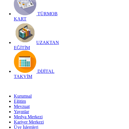
TÜRMOB
KART
UZAKTAN
EĞİTİM
DİJİTAL
TAKVİM
Kurumsal
Eğitim
Mevzuat
Yayınlar
Medya Merkezi
Kariyer Merkezi
Üye İşlemleri