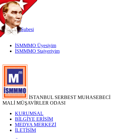
TR
|
EN
İnternet
Şubesi
İSMMMO Üyesiyim
İSMMMO Stajyeriyim
İSTANBUL SERBEST MUHASEBECİ
MALİ MÜŞAVİRLER ODASI
KURUMSAL
BİLGİYE ERİŞİM
MEDYA MERKEZİ
İLETİŞİM