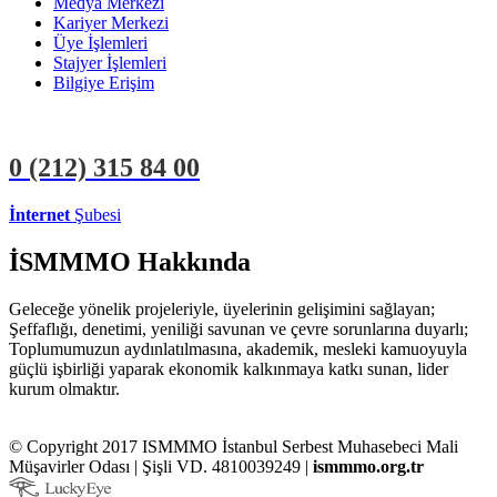
Medya Merkezi
Kariyer Merkezi
Üye İşlemleri
Stajyer İşlemleri
Bilgiye Erişim
0 (212)
315 84 00
İnternet
Şubesi
ÜYE İŞLEMLERİ
STAJYER İŞLEMLERİ
İSMMMO Hakkında
Geleceğe yönelik projeleriyle, üyelerinin gelişimini sağlayan;
Şeffaflığı, denetimi, yeniliği savunan ve çevre sorunlarına duyarlı;
Toplumumuzun aydınlatılmasına, akademik, mesleki kamuoyuyla
güçlü işbirliği yaparak ekonomik kalkınmaya katkı sunan, lider
kurum olmaktır.
© Copyright 2017 ISMMMO İstanbul Serbest Muhasebeci Mali
Müşavirler Odası | Şişli VD. 4810039249 |
ismmmo.org.tr