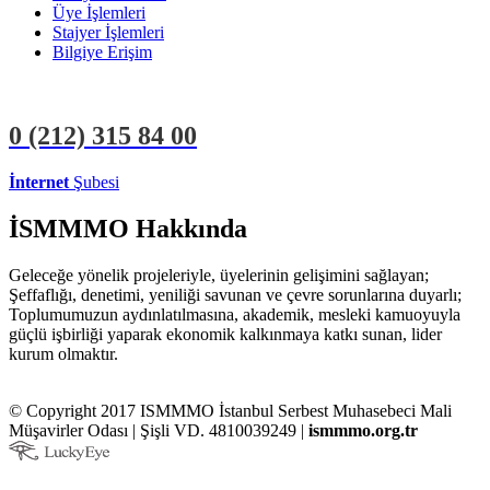
Üye İşlemleri
Stajyer İşlemleri
Bilgiye Erişim
0 (212)
315 84 00
İnternet
Şubesi
ÜYE İŞLEMLERİ
STAJYER İŞLEMLERİ
İSMMMO Hakkında
Geleceğe yönelik projeleriyle, üyelerinin gelişimini sağlayan;
Şeffaflığı, denetimi, yeniliği savunan ve çevre sorunlarına duyarlı;
Toplumumuzun aydınlatılmasına, akademik, mesleki kamuoyuyla
güçlü işbirliği yaparak ekonomik kalkınmaya katkı sunan, lider
kurum olmaktır.
© Copyright 2017 ISMMMO İstanbul Serbest Muhasebeci Mali
Müşavirler Odası | Şişli VD. 4810039249 |
ismmmo.org.tr