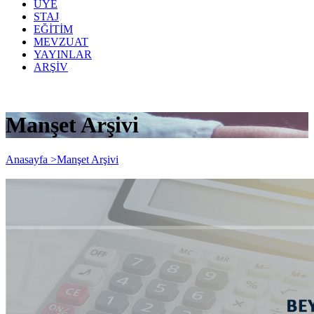
ÜYE
STAJ
EĞİTİM
MEVZUAT
YAYINLAR
ARŞİV
Manşet Arşivi
Anasayfa >
Manşet Arşivi
Katma Değer Vergisi Beyanname
Formatlarında Değişiklik Yapılmıştır.