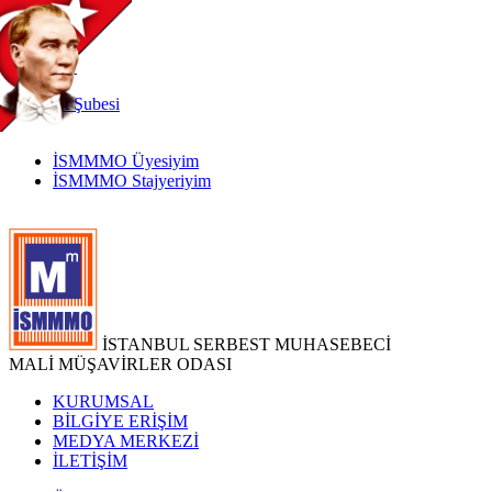
TR
|
EN
İnternet
Şubesi
İSMMMO Üyesiyim
İSMMMO Stajyeriyim
İSTANBUL SERBEST MUHASEBECİ
MALİ MÜŞAVİRLER ODASI
KURUMSAL
BİLGİYE ERİŞİM
MEDYA MERKEZİ
İLETİŞİM