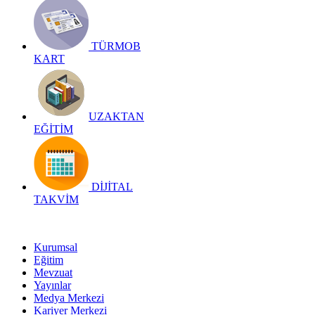
TÜRMOB
KART
UZAKTAN
EĞİTİM
DİJİTAL
TAKVİM
Kurumsal
Eğitim
Mevzuat
Yayınlar
Medya Merkezi
Kariyer Merkezi