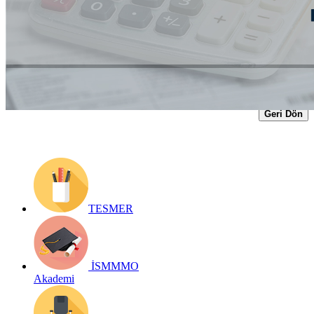
Yayın Tarihi: 2 Haziran 2022
Detay bilgiler:
https://www.ismmmo.org.tr/dosya/3321/Mevzuat-
Dosya/02062022-KDV-Degisiklikleri-Duyurusu.pdf
Geri Dön
TESMER
İSMMMO
Akademi