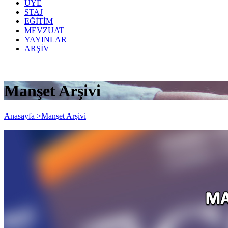
ÜYE
STAJ
EĞİTİM
MEVZUAT
YAYINLAR
ARŞİV
Manşet Arşivi
Anasayfa >
Manşet Arşivi