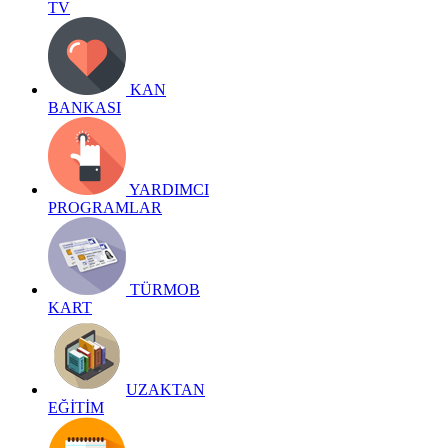
TV
KAN
BANKASI
YARDIMCI
PROGRAMLAR
TÜRMOB
KART
UZAKTAN
EĞİTİM