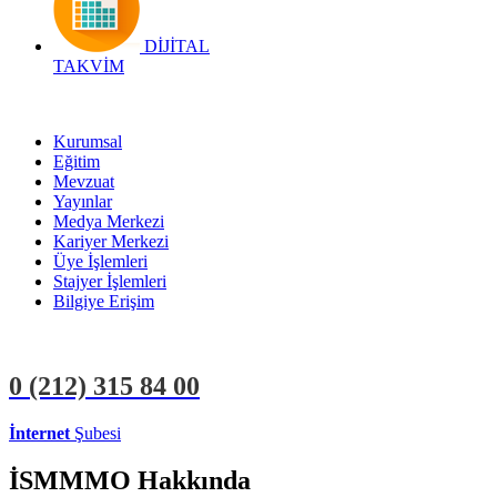
DİJİTAL
TAKVİM
Kurumsal
Eğitim
Mevzuat
Yayınlar
Medya Merkezi
Kariyer Merkezi
Üye İşlemleri
Stajyer İşlemleri
Bilgiye Erişim
0 (212)
315 84 00
İnternet
Şubesi
ÜYE İŞLEMLERİ
STAJYER İŞLEMLERİ
İSMMMO Hakkında