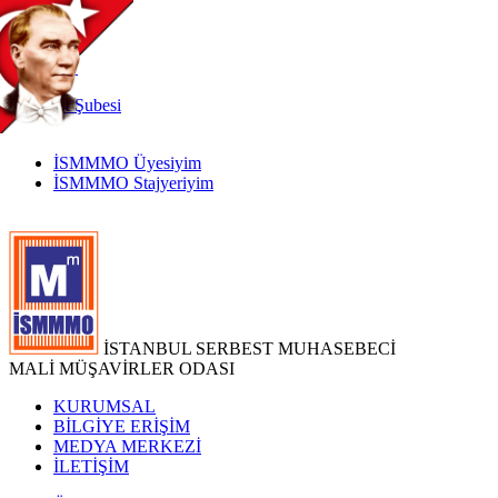
TR
|
EN
İnternet
Şubesi
İSMMMO Üyesiyim
İSMMMO Stajyeriyim
İSTANBUL SERBEST MUHASEBECİ
MALİ MÜŞAVİRLER ODASI
KURUMSAL
BİLGİYE ERİŞİM
MEDYA MERKEZİ
İLETİŞİM