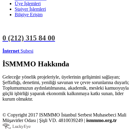
Üye İşlemleri
Stajyer İşlemleri
Bilgiye Erişim
0 (212)
315 84 00
İnternet
Şubesi
ÜYE İŞLEMLERİ
STAJYER İŞLEMLERİ
İSMMMO Hakkında
Geleceğe yönelik projeleriyle, üyelerinin gelişimini sağlayan;
Şeffaflığı, denetimi, yeniliği savunan ve çevre sorunlarına duyarlı;
Toplumumuzun aydınlatılmasına, akademik, mesleki kamuoyuyla
güçlü işbirliği yaparak ekonomik kalkınmaya katkı sunan, lider
kurum olmaktır.
© Copyright 2017 ISMMMO İstanbul Serbest Muhasebeci Mali
Müşavirler Odası | Şişli VD. 4810039249 |
ismmmo.org.tr