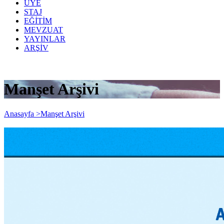
ÜYE
STAJ
EĞİTİM
MEVZUAT
YAYINLAR
ARŞİV
Manşet Arşivi
Anasayfa >
Manşet Arşivi
Asgari Ücret Desteği (2022/19 Sayılı
Genelge)