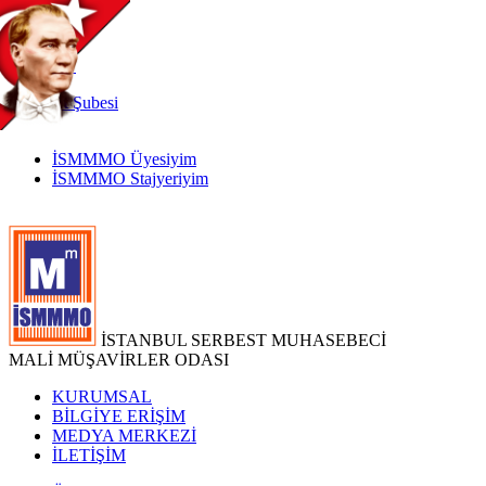
TR
|
EN
İnternet
Şubesi
İSMMMO Üyesiyim
İSMMMO Stajyeriyim
İSTANBUL SERBEST MUHASEBECİ
MALİ MÜŞAVİRLER ODASI
KURUMSAL
BİLGİYE ERİŞİM
MEDYA MERKEZİ
İLETİŞİM