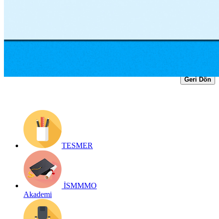
Yayın Tarihi: 7 Eylül 2022
Detay bilgiler:
https://www.ismmmo.org.tr/dosya/3536/Mevzuat-
Dosya/07092022-asgari-ucret-destegi-genelgesi.pdf
Geri Dön
TESMER
İSMMMO
Akademi