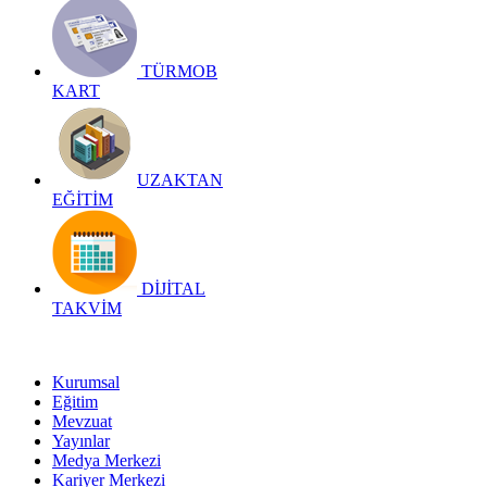
TÜRMOB
KART
UZAKTAN
EĞİTİM
DİJİTAL
TAKVİM
Kurumsal
Eğitim
Mevzuat
Yayınlar
Medya Merkezi
Kariyer Merkezi