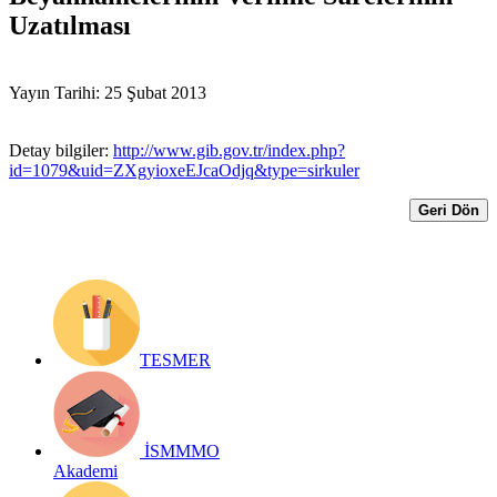
Uzatılması
Yayın Tarihi: 25 Şubat 2013
Detay bilgiler:
http://www.gib.gov.tr/index.php?
id=1079&uid=ZXgyioxeEJcaOdjq&type=sirkuler
Geri Dön
TESMER
İSMMMO
Akademi