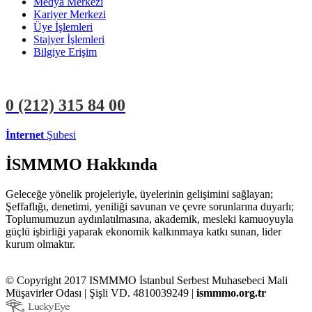
Medya Merkezi
Kariyer Merkezi
Üye İşlemleri
Stajyer İşlemleri
Bilgiye Erişim
0 (212)
315 84 00
İnternet
Şubesi
ÜYE İŞLEMLERİ
STAJYER İŞLEMLERİ
İSMMMO Hakkında
Geleceğe yönelik projeleriyle, üyelerinin gelişimini sağlayan;
Şeffaflığı, denetimi, yeniliği savunan ve çevre sorunlarına duyarlı;
Toplumumuzun aydınlatılmasına, akademik, mesleki kamuoyuyla
güçlü işbirliği yaparak ekonomik kalkınmaya katkı sunan, lider
kurum olmaktır.
© Copyright 2017 ISMMMO İstanbul Serbest Muhasebeci Mali
Müşavirler Odası | Şişli VD. 4810039249 |
ismmmo.org.tr