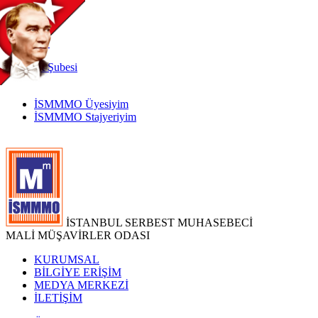
TR
|
EN
İnternet
Şubesi
İSMMMO Üyesiyim
İSMMMO Stajyeriyim
İSTANBUL SERBEST MUHASEBECİ
MALİ MÜŞAVİRLER ODASI
KURUMSAL
BİLGİYE ERİŞİM
MEDYA MERKEZİ
İLETİŞİM