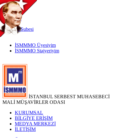
TR
|
EN
İnternet
Şubesi
İSMMMO Üyesiyim
İSMMMO Stajyeriyim
İSTANBUL SERBEST MUHASEBECİ
MALİ MÜŞAVİRLER ODASI
KURUMSAL
BİLGİYE ERİŞİM
MEDYA MERKEZİ
İLETİŞİM