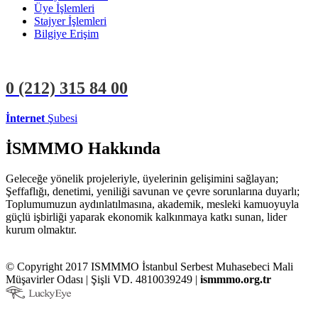
Üye İşlemleri
Stajyer İşlemleri
Bilgiye Erişim
0 (212)
315 84 00
İnternet
Şubesi
ÜYE İŞLEMLERİ
STAJYER İŞLEMLERİ
İSMMMO Hakkında
Geleceğe yönelik projeleriyle, üyelerinin gelişimini sağlayan;
Şeffaflığı, denetimi, yeniliği savunan ve çevre sorunlarına duyarlı;
Toplumumuzun aydınlatılmasına, akademik, mesleki kamuoyuyla
güçlü işbirliği yaparak ekonomik kalkınmaya katkı sunan, lider
kurum olmaktır.
© Copyright 2017 ISMMMO İstanbul Serbest Muhasebeci Mali
Müşavirler Odası | Şişli VD. 4810039249 |
ismmmo.org.tr