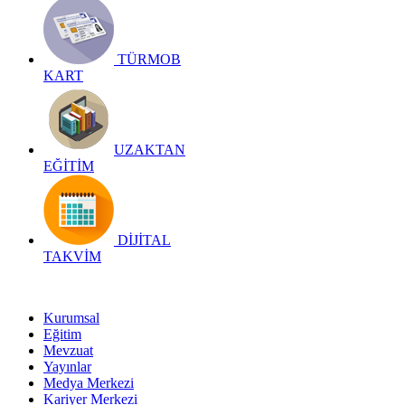
TÜRMOB
KART
UZAKTAN
EĞİTİM
DİJİTAL
TAKVİM
Kurumsal
Eğitim
Mevzuat
Yayınlar
Medya Merkezi
Kariyer Merkezi