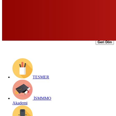
Yayın Tarihi: 29 Aralık 2022
Detay bilgiler:
https://form.ismmmo.org.tr/ilcelerseminer.asp?
id=1015
Geri Dön
TESMER
İSMMMO
Akademi