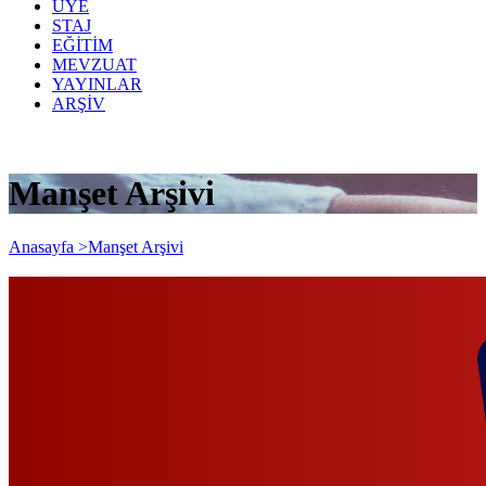
ÜYE
STAJ
EĞİTİM
MEVZUAT
YAYINLAR
ARŞİV
Manşet Arşivi
Anasayfa >
Manşet Arşivi
İlçe Seminerleri: Finansal Tablolar
Analizi