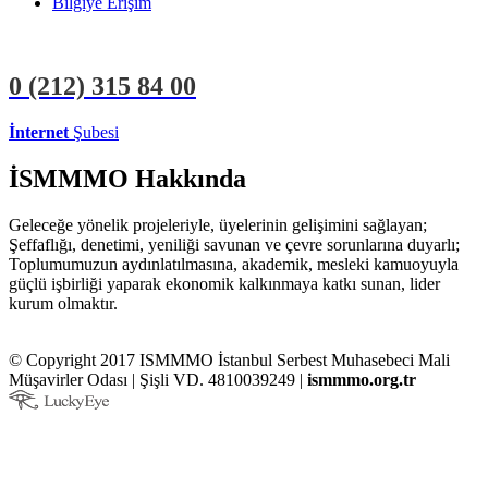
Bilgiye Erişim
0 (212)
315 84 00
İnternet
Şubesi
ÜYE İŞLEMLERİ
STAJYER İŞLEMLERİ
İSMMMO Hakkında
Geleceğe yönelik projeleriyle, üyelerinin gelişimini sağlayan;
Şeffaflığı, denetimi, yeniliği savunan ve çevre sorunlarına duyarlı;
Toplumumuzun aydınlatılmasına, akademik, mesleki kamuoyuyla
güçlü işbirliği yaparak ekonomik kalkınmaya katkı sunan, lider
kurum olmaktır.
© Copyright 2017 ISMMMO İstanbul Serbest Muhasebeci Mali
Müşavirler Odası | Şişli VD. 4810039249 |
ismmmo.org.tr