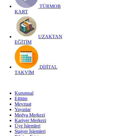
TÜRMOB
KART
UZAKTAN
EĞİTİM
DİJİTAL
TAKVİM
Kurumsal
Eğitim
Mevzuat
Yayınlar
Medya Merkezi
Kariyer Merkezi
Üye İşlemleri
Stajyer İşlemleri