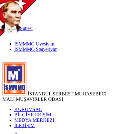
TR
|
EN
İnternet
Şubesi
İSMMMO Üyesiyim
İSMMMO Stajyeriyim
İSTANBUL SERBEST MUHASEBECİ
MALİ MÜŞAVİRLER ODASI
KURUMSAL
BİLGİYE ERİŞİM
MEDYA MERKEZİ
İLETİŞİM