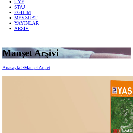
ÜYE
STAJ
EĞİTİM
MEVZUAT
YAYINLAR
ARŞİV
Manşet Arşivi
Anasayfa >
Manşet Arşivi
İSMMMO Yaşam 101