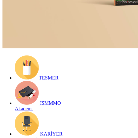
Yayın Tarihi: 30 Ocak 2023
Detay bilgiler:
https://dergilik.ismmmo.org.tr/yasam/101/
Geri Dön
TESMER
İSMMMO
Akademi
KARİYER