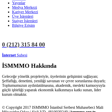
Yayınlar
Medya Merkezi
Kariyer Merkezi
Üye İşlemleri
Stajyer İşlemleri
Bilgiye Erişim
0 (212)
315 84 00
İnternet
Şubesi
ÜYE İŞLEMLERİ
STAJYER İŞLEMLERİ
İSMMMO Hakkında
Geleceğe yönelik projeleriyle, üyelerinin gelişimini sağlayan;
Şeffaflığı, denetimi, yeniliği savunan ve çevre sorunlarına duyarlı;
Toplumumuzun aydınlatılmasına, akademik, mesleki kamuoyuyla
güçlü işbirliği yaparak ekonomik kalkınmaya katkı sunan, lider
kurum olmaktır.
© Copyright 2017 ISMMMO İstanbul Serbest Muhasebeci Mali
Müşavirler Odası | Şişli VD. 4810039249 |
ismmmo.org.tr