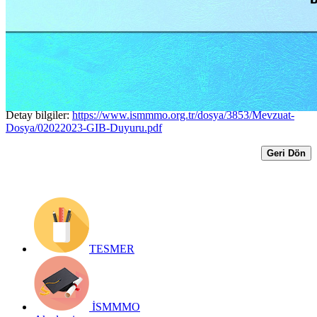
Konusunda GİB Duyuruları
Yayınlanmıştır.
Yayın Tarihi: 2 Şubat 2023
Detay bilgiler:
https://www.ismmmo.org.tr/dosya/3853/Mevzuat-
Dosya/02022023-GIB-Duyuru.pdf
Geri Dön
TESMER
İSMMMO