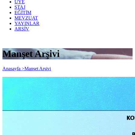
ÜYE
STAJ
EĞİTİM
MEVZUAT
YAYINLAR
ARŞİV
Manşet Arşivi
Anasayfa >
Manşet Arşivi
Konaklama Vergisi Beyannamesi, Turizm
Payı Beyannamesi ve BA-BS Bildirimleri