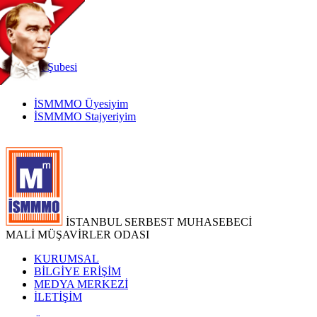
TR
|
EN
İnternet
Şubesi
İSMMMO Üyesiyim
İSMMMO Stajyeriyim
İSTANBUL SERBEST MUHASEBECİ
MALİ MÜŞAVİRLER ODASI
KURUMSAL
BİLGİYE ERİŞİM
MEDYA MERKEZİ
İLETİŞİM