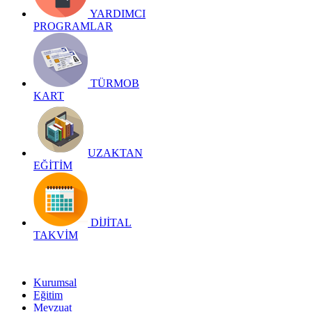
YARDIMCI
PROGRAMLAR
TÜRMOB
KART
UZAKTAN
EĞİTİM
DİJİTAL
TAKVİM
Kurumsal
Eğitim
Mevzuat