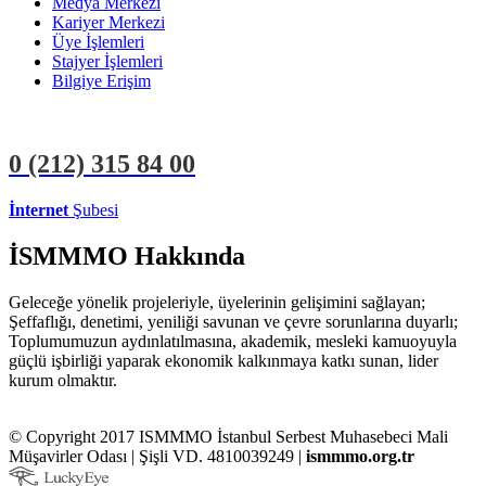
Medya Merkezi
Kariyer Merkezi
Üye İşlemleri
Stajyer İşlemleri
Bilgiye Erişim
0 (212)
315 84 00
İnternet
Şubesi
ÜYE İŞLEMLERİ
STAJYER İŞLEMLERİ
İSMMMO Hakkında
Geleceğe yönelik projeleriyle, üyelerinin gelişimini sağlayan;
Şeffaflığı, denetimi, yeniliği savunan ve çevre sorunlarına duyarlı;
Toplumumuzun aydınlatılmasına, akademik, mesleki kamuoyuyla
güçlü işbirliği yaparak ekonomik kalkınmaya katkı sunan, lider
kurum olmaktır.
© Copyright 2017 ISMMMO İstanbul Serbest Muhasebeci Mali
Müşavirler Odası | Şişli VD. 4810039249 |
ismmmo.org.tr