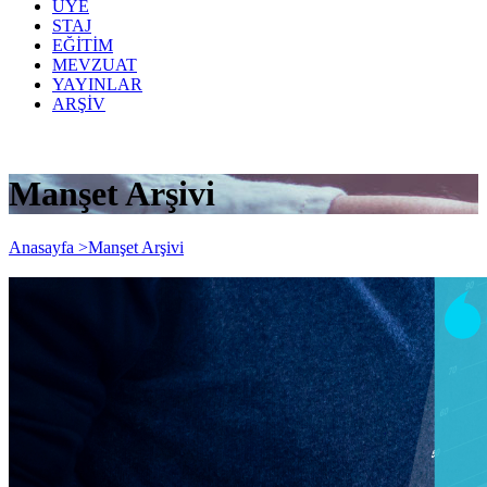
ÜYE
STAJ
EĞİTİM
MEVZUAT
YAYINLAR
ARŞİV
Manşet Arşivi
Anasayfa >
Manşet Arşivi
KGK Onaylı Küçük ve Mikro İşletmeler
için Finansal Raporlama (Uzaktan