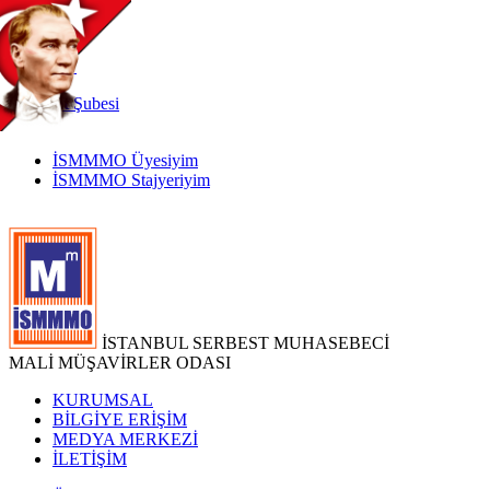
TR
|
EN
İnternet
Şubesi
İSMMMO Üyesiyim
İSMMMO Stajyeriyim
İSTANBUL SERBEST MUHASEBECİ
MALİ MÜŞAVİRLER ODASI
KURUMSAL
BİLGİYE ERİŞİM
MEDYA MERKEZİ
İLETİŞİM