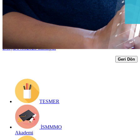
Senktron Eğitim)
Yayın Tarihi: 4 Mayıs 2023
Detay bilgiler:
https://www.ismmmo.org.tr/dosya/4127/Egitim-
Dosya/04052023-kumi.pdf
Geri Dön
TESMER
İSMMMO
Akademi