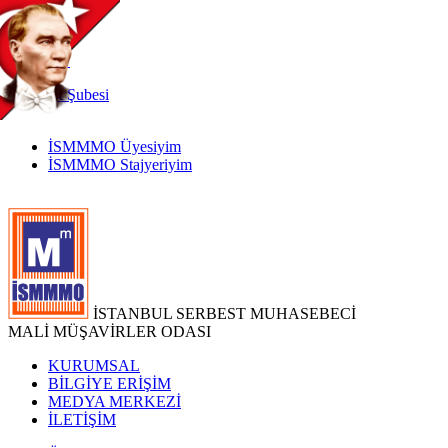
TR
|
EN
İnternet
Şubesi
İSMMMO Üyesiyim
İSMMMO Stajyeriyim
İSTANBUL SERBEST MUHASEBECİ
MALİ MÜŞAVİRLER ODASI
KURUMSAL
BİLGİYE ERİŞİM
MEDYA MERKEZİ
İLETİŞİM