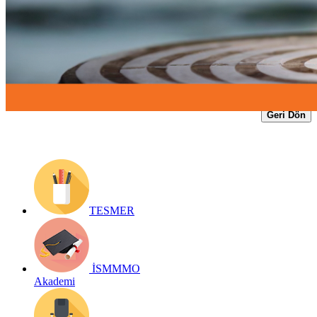
Yayın Tarihi: 21 Temmuz 2023
Detay bilgiler:
https://www.ismmmo.org.tr/dosya/4238/Egitim-
Dosya/21072023-tesmer-staj-2023-2.pdf
Geri Dön
TESMER
İSMMMO
Akademi