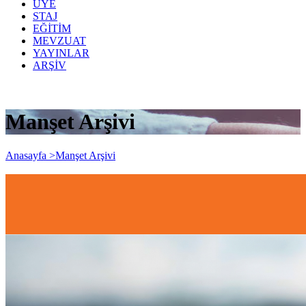
ÜYE
STAJ
EĞİTİM
MEVZUAT
YAYINLAR
ARŞİV
Manşet Arşivi
Anasayfa >
Manşet Arşivi
2023/2. Dönem SMMM Staj Başlatma
Sınavı Hazırlık Kursları