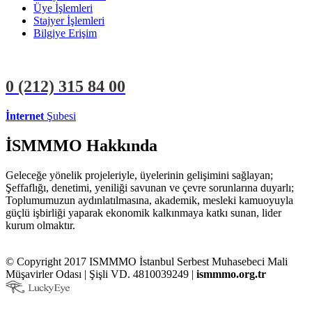
Üye İşlemleri
Stajyer İşlemleri
Bilgiye Erişim
0 (212)
315 84 00
İnternet
Şubesi
ÜYE İŞLEMLERİ
STAJYER İŞLEMLERİ
İSMMMO Hakkında
Geleceğe yönelik projeleriyle, üyelerinin gelişimini sağlayan;
Şeffaflığı, denetimi, yeniliği savunan ve çevre sorunlarına duyarlı;
Toplumumuzun aydınlatılmasına, akademik, mesleki kamuoyuyla
güçlü işbirliği yaparak ekonomik kalkınmaya katkı sunan, lider
kurum olmaktır.
© Copyright 2017 ISMMMO İstanbul Serbest Muhasebeci Mali
Müşavirler Odası | Şişli VD. 4810039249 |
ismmmo.org.tr