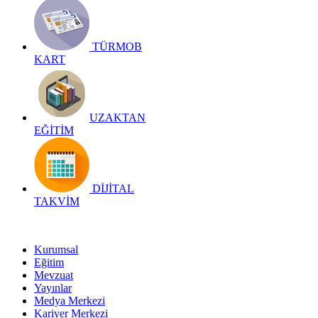
TÜRMOB
KART
UZAKTAN
EĞİTİM
DİJİTAL
TAKVİM
Kurumsal
Eğitim
Mevzuat
Yayınlar
Medya Merkezi
Kariyer Merkezi