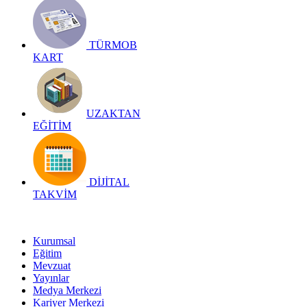
TÜRMOB
KART
UZAKTAN
EĞİTİM
DİJİTAL
TAKVİM
Kurumsal
Eğitim
Mevzuat
Yayınlar
Medya Merkezi
Kariyer Merkezi