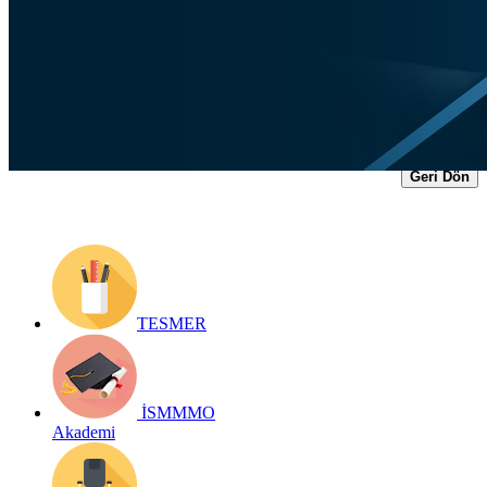
Yayın Tarihi: 5 Ekim 2023
Detay bilgiler:
https://www.ismmmo.org.tr/dosya/4355/Egitim-
Dosya/06102023-finep.pdf
Geri Dön
TESMER
İSMMMO
Akademi