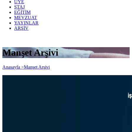
ÜYE
STAJ
EĞİTİM
MEVZUAT
YAYINLAR
ARŞİV
Manşet Arşivi
Anasayfa >
Manşet Arşivi
İşletmelerde Finansal Yönetim (FİNEP)
Eğitimlerimiz Başlıyor