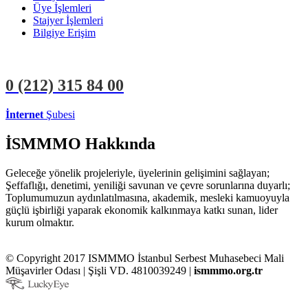
Üye İşlemleri
Stajyer İşlemleri
Bilgiye Erişim
0 (212)
315 84 00
İnternet
Şubesi
ÜYE İŞLEMLERİ
STAJYER İŞLEMLERİ
İSMMMO Hakkında
Geleceğe yönelik projeleriyle, üyelerinin gelişimini sağlayan;
Şeffaflığı, denetimi, yeniliği savunan ve çevre sorunlarına duyarlı;
Toplumumuzun aydınlatılmasına, akademik, mesleki kamuoyuyla
güçlü işbirliği yaparak ekonomik kalkınmaya katkı sunan, lider
kurum olmaktır.
© Copyright 2017 ISMMMO İstanbul Serbest Muhasebeci Mali
Müşavirler Odası | Şişli VD. 4810039249 |
ismmmo.org.tr