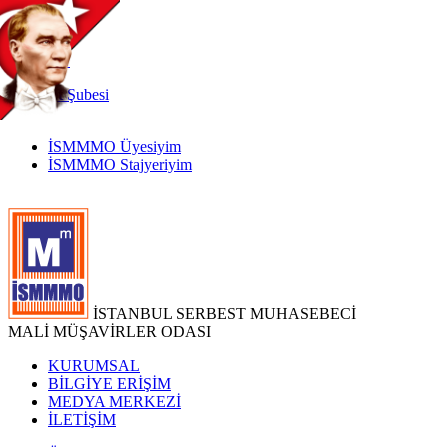
TR
|
EN
İnternet
Şubesi
İSMMMO Üyesiyim
İSMMMO Stajyeriyim
İSTANBUL SERBEST MUHASEBECİ
MALİ MÜŞAVİRLER ODASI
KURUMSAL
BİLGİYE ERİŞİM
MEDYA MERKEZİ
İLETİŞİM