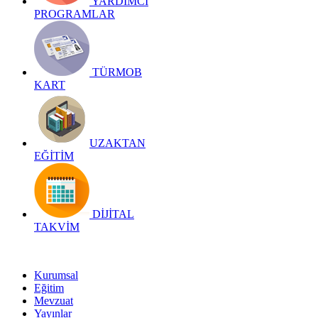
YARDIMCI
PROGRAMLAR
TÜRMOB
KART
UZAKTAN
EĞİTİM
DİJİTAL
TAKVİM
Kurumsal
Eğitim
Mevzuat
Yayınlar