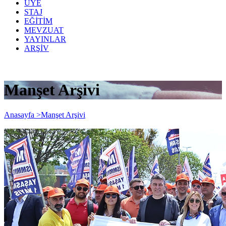
ÜYE
STAJ
EĞİTİM
MEVZUAT
YAYINLAR
ARŞİV
Manşet Arşivi
Anasayfa >
Manşet Arşivi
We celebrate the 1st of May, the
International Workers' Day, which is a