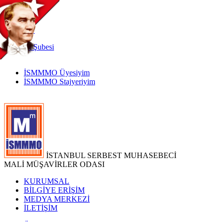
TR
|
EN
İnternet
Şubesi
İSMMMO Üyesiyim
İSMMMO Stajyeriyim
İSTANBUL SERBEST MUHASEBECİ
MALİ MÜŞAVİRLER ODASI
KURUMSAL
BİLGİYE ERİŞİM
MEDYA MERKEZİ
İLETİŞİM