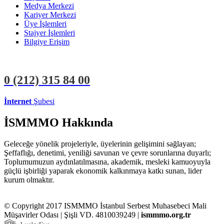
Medya Merkezi
Kariyer Merkezi
Üye İşlemleri
Stajyer İşlemleri
Bilgiye Erişim
0 (212)
315 84 00
İnternet
Şubesi
ÜYE İŞLEMLERİ
STAJYER İŞLEMLERİ
İSMMMO Hakkında
Geleceğe yönelik projeleriyle, üyelerinin gelişimini sağlayan;
Şeffaflığı, denetimi, yeniliği savunan ve çevre sorunlarına duyarlı;
Toplumumuzun aydınlatılmasına, akademik, mesleki kamuoyuyla
güçlü işbirliği yaparak ekonomik kalkınmaya katkı sunan, lider
kurum olmaktır.
© Copyright 2017 ISMMMO İstanbul Serbest Muhasebeci Mali
Müşavirler Odası | Şişli VD. 4810039249 |
ismmmo.org.tr