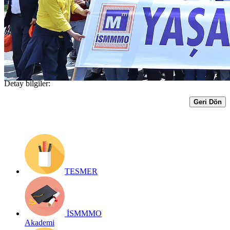
symbol of the struggle for labor, bread,
and freedom.
Yayın Tarihi: 11 Ekim 2023
Detay bilgiler:
Geri Dön
TESMER
İSMMMO
Akademi