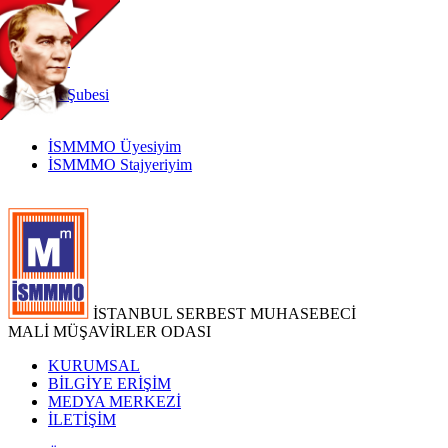
TR
|
EN
İnternet
Şubesi
İSMMMO Üyesiyim
İSMMMO Stajyeriyim
İSTANBUL SERBEST MUHASEBECİ
MALİ MÜŞAVİRLER ODASI
KURUMSAL
BİLGİYE ERİŞİM
MEDYA MERKEZİ
İLETİŞİM