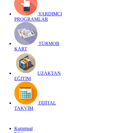
YARDIMCI
PROGRAMLAR
TÜRMOB
KART
UZAKTAN
EĞİTİM
DİJİTAL
TAKVİM
Kurumsal