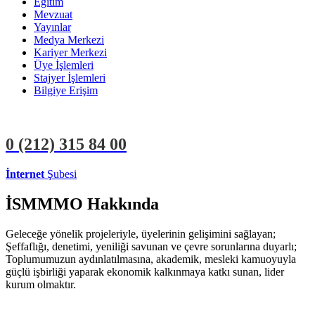
Eğitim
Mevzuat
Yayınlar
Medya Merkezi
Kariyer Merkezi
Üye İşlemleri
Stajyer İşlemleri
Bilgiye Erişim
0 (212)
315 84 00
İnternet
Şubesi
ÜYE İŞLEMLERİ
STAJYER İŞLEMLERİ
İSMMMO Hakkında
Geleceğe yönelik projeleriyle, üyelerinin gelişimini sağlayan;
Şeffaflığı, denetimi, yeniliği savunan ve çevre sorunlarına duyarlı;
Toplumumuzun aydınlatılmasına, akademik, mesleki kamuoyuyla
güçlü işbirliği yaparak ekonomik kalkınmaya katkı sunan, lider
kurum olmaktır.