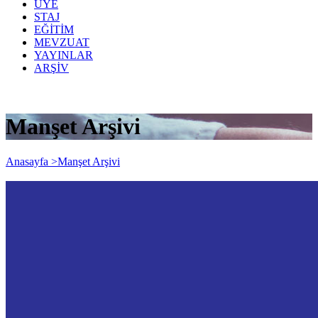
ÜYE
STAJ
EĞİTİM
MEVZUAT
YAYINLAR
ARŞİV
Manşet Arşivi
Anasayfa >
Manşet Arşivi
MALİ MÜŞAVİRLERİN BEYANNAME
İMZALAMA YETKİSİNE AİT İŞ