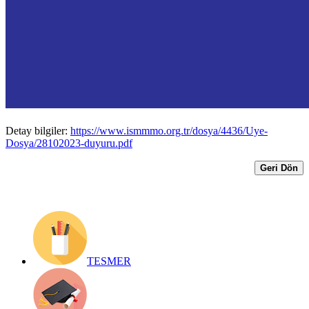
POTANSİYELİNİ DARALTACAK
HİÇBİR DÜZENLEMEYİ KABUL
ETMİYORUZ
Yayın Tarihi: 28 Ekim 2023
Detay bilgiler:
https://www.ismmmo.org.tr/dosya/4436/Uye-
Dosya/28102023-duyuru.pdf
Geri Dön
TESMER