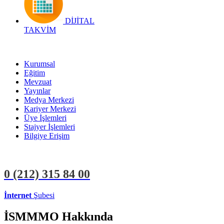
DİJİTAL
TAKVİM
Kurumsal
Eğitim
Mevzuat
Yayınlar
Medya Merkezi
Kariyer Merkezi
Üye İşlemleri
Stajyer İşlemleri
Bilgiye Erişim
0 (212)
315 84 00
İnternet
Şubesi
ÜYE İŞLEMLERİ
STAJYER İŞLEMLERİ
İSMMMO Hakkında