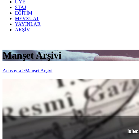
ÜYE
STAJ
EĞİTİM
MEVZUAT
YAYINLAR
ARŞİV
Manşet Arşivi
Anasayfa >
Manşet Arşivi