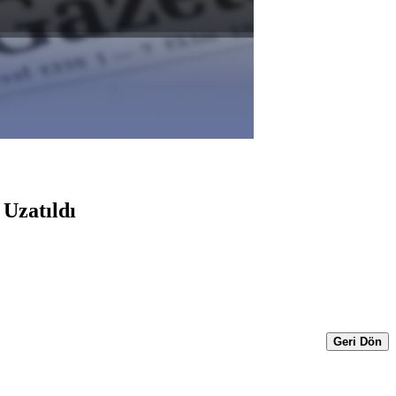
 Uzatıldı
Geri Dön