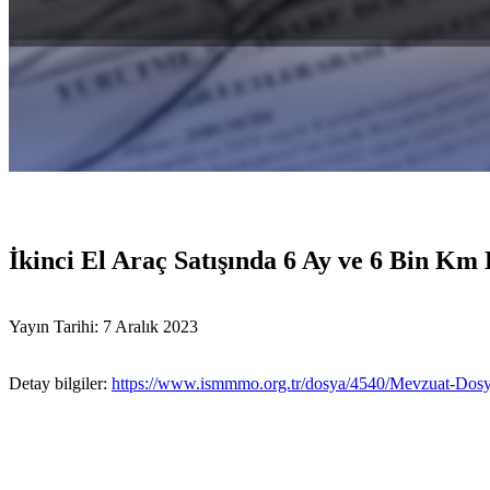
İkinci El Araç Satışında 6 Ay ve 6 Bin Km
Yayın Tarihi: 7 Aralık 2023
Detay bilgiler:
https://www.ismmmo.org.tr/dosya/4540/Mevzuat-Dosya/