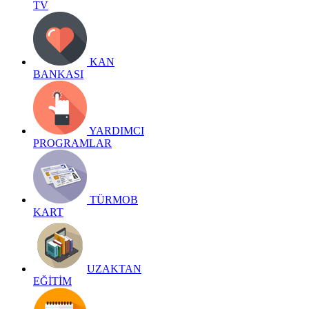
TV
KAN
BANKASI
YARDIMCI
PROGRAMLAR
TÜRMOB
KART
UZAKTAN
EĞİTİM