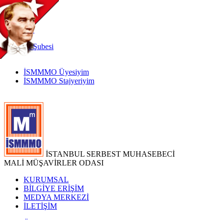
TR
|
EN
İnternet
Şubesi
İSMMMO Üyesiyim
İSMMMO Stajyeriyim
İSTANBUL SERBEST MUHASEBECİ
MALİ MÜŞAVİRLER ODASI
KURUMSAL
BİLGİYE ERİŞİM
MEDYA MERKEZİ
İLETİŞİM