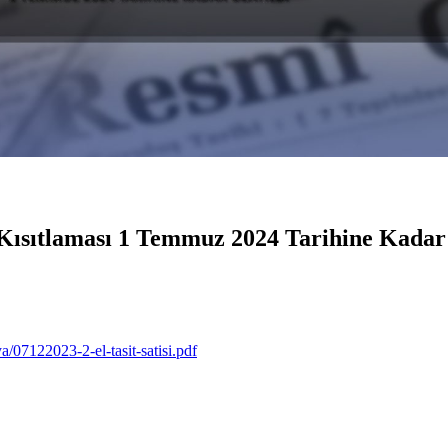
 Kısıtlaması 1 Temmuz 2024 Tarihine Kadar
07122023-2-el-tasit-satisi.pdf