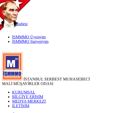
TR
|
EN
İnternet
Şubesi
İSMMMO Üyesiyim
İSMMMO Stajyeriyim
İSTANBUL SERBEST MUHASEBECİ
MALİ MÜŞAVİRLER ODASI
KURUMSAL
BİLGİYE ERİŞİM
MEDYA MERKEZİ
İLETİŞİM