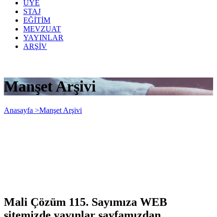
ÜYE
STAJ
EĞİTİM
MEVZUAT
YAYINLAR
ARŞİV
Manşet Arşivi
Anasayfa >
Manşet Arşivi
Mali Çözüm 115. Sayımıza WEB
sitemizde yayınlar sayfamızdan