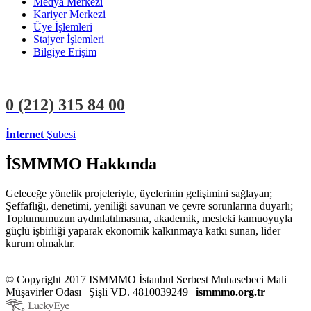
Medya Merkezi
Kariyer Merkezi
Üye İşlemleri
Stajyer İşlemleri
Bilgiye Erişim
0 (212)
315 84 00
İnternet
Şubesi
ÜYE İŞLEMLERİ
STAJYER İŞLEMLERİ
İSMMMO Hakkında
Geleceğe yönelik projeleriyle, üyelerinin gelişimini sağlayan;
Şeffaflığı, denetimi, yeniliği savunan ve çevre sorunlarına duyarlı;
Toplumumuzun aydınlatılmasına, akademik, mesleki kamuoyuyla
güçlü işbirliği yaparak ekonomik kalkınmaya katkı sunan, lider
kurum olmaktır.
© Copyright 2017 ISMMMO İstanbul Serbest Muhasebeci Mali
Müşavirler Odası | Şişli VD. 4810039249 |
ismmmo.org.tr