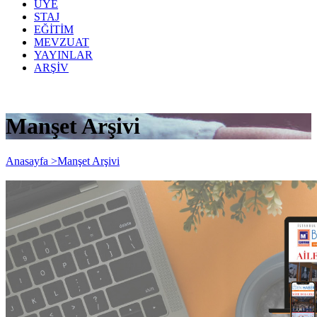
ÜYE
STAJ
EĞİTİM
MEVZUAT
YAYINLAR
ARŞİV
Manşet Arşivi
Anasayfa >
Manşet Arşivi
İSMMMO Bizden Haberler 360'ıncı sayı
yayınlandı.