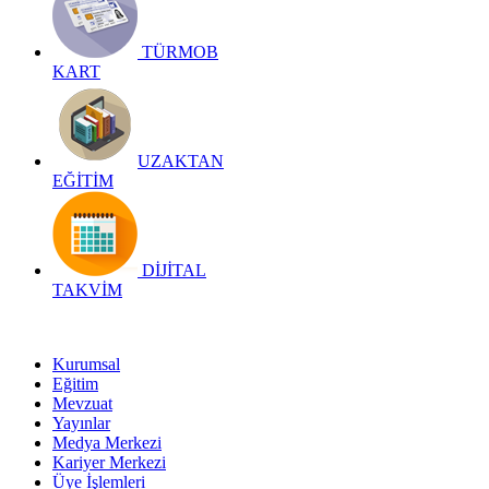
TÜRMOB
KART
UZAKTAN
EĞİTİM
DİJİTAL
TAKVİM
Kurumsal
Eğitim
Mevzuat
Yayınlar
Medya Merkezi
Kariyer Merkezi
Üye İşlemleri