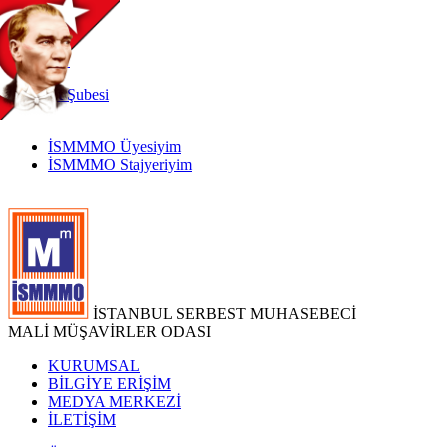
TR
|
EN
İnternet
Şubesi
İSMMMO Üyesiyim
İSMMMO Stajyeriyim
İSTANBUL SERBEST MUHASEBECİ
MALİ MÜŞAVİRLER ODASI
KURUMSAL
BİLGİYE ERİŞİM
MEDYA MERKEZİ
İLETİŞİM