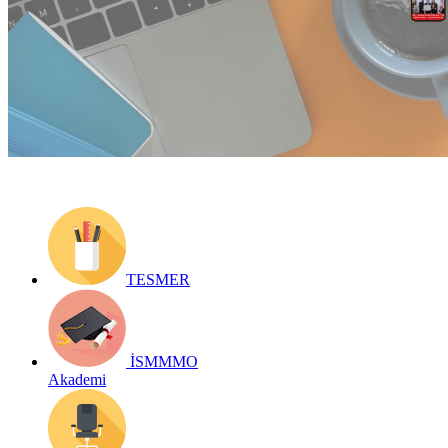
Yayın Tarihi: 3 Ocak 2024
Detay bilgiler:
https://dergilik.ismmmo.org.tr/bizdenhaberler/360/
Geri Dön
TESMER
İSMMMO
Akademi