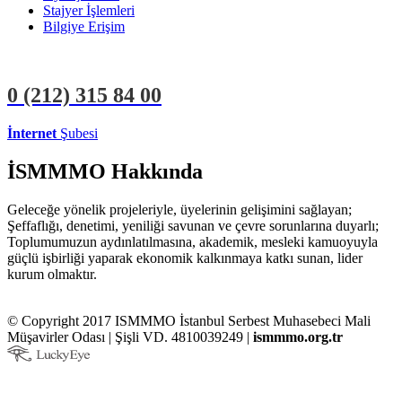
Stajyer İşlemleri
Bilgiye Erişim
0 (212)
315 84 00
İnternet
Şubesi
ÜYE İŞLEMLERİ
STAJYER İŞLEMLERİ
İSMMMO Hakkında
Geleceğe yönelik projeleriyle, üyelerinin gelişimini sağlayan;
Şeffaflığı, denetimi, yeniliği savunan ve çevre sorunlarına duyarlı;
Toplumumuzun aydınlatılmasına, akademik, mesleki kamuoyuyla
güçlü işbirliği yaparak ekonomik kalkınmaya katkı sunan, lider
kurum olmaktır.
© Copyright 2017 ISMMMO İstanbul Serbest Muhasebeci Mali
Müşavirler Odası | Şişli VD. 4810039249 |
ismmmo.org.tr