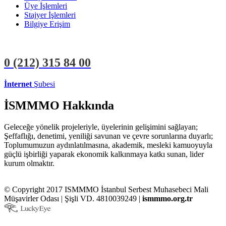
Üye İşlemleri
Stajyer İşlemleri
Bilgiye Erişim
0 (212)
315 84 00
İnternet
Şubesi
ÜYE İŞLEMLERİ
STAJYER İŞLEMLERİ
İSMMMO Hakkında
Geleceğe yönelik projeleriyle, üyelerinin gelişimini sağlayan;
Şeffaflığı, denetimi, yeniliği savunan ve çevre sorunlarına duyarlı;
Toplumumuzun aydınlatılmasına, akademik, mesleki kamuoyuyla
güçlü işbirliği yaparak ekonomik kalkınmaya katkı sunan, lider
kurum olmaktır.
© Copyright 2017 ISMMMO İstanbul Serbest Muhasebeci Mali
Müşavirler Odası | Şişli VD. 4810039249 |
ismmmo.org.tr