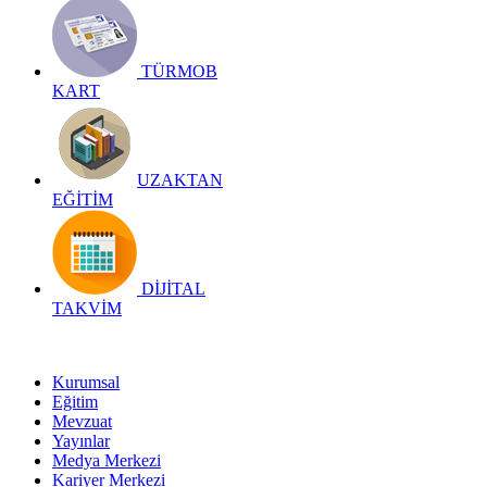
TÜRMOB
KART
UZAKTAN
EĞİTİM
DİJİTAL
TAKVİM
Kurumsal
Eğitim
Mevzuat
Yayınlar
Medya Merkezi
Kariyer Merkezi