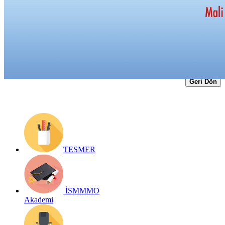
Yayın Tarihi: 9 Ocak 2024
Detay bilgiler:
https://ismmmo.org.tr/Yayinlar/Mali-Cozum-
Dergisi/sayi-181/--3036
Geri Dön
TESMER
İSMMMO
Akademi