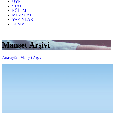
ÜYE
STAJ
EĞİTİM
MEVZUAT
YAYINLAR
ARŞİV
Manşet Arşivi
Anasayfa >
Manşet Arşivi
Mali Çözüm Dergimizin 181. Sayısı
yayınlanmıştır...