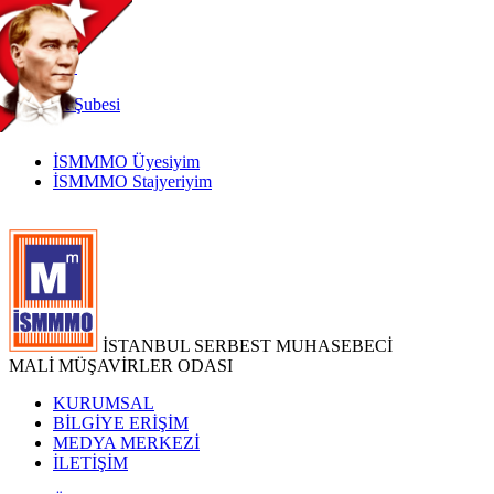
TR
|
EN
İnternet
Şubesi
İSMMMO Üyesiyim
İSMMMO Stajyeriyim
İSTANBUL SERBEST MUHASEBECİ
MALİ MÜŞAVİRLER ODASI
KURUMSAL
BİLGİYE ERİŞİM
MEDYA MERKEZİ
İLETİŞİM