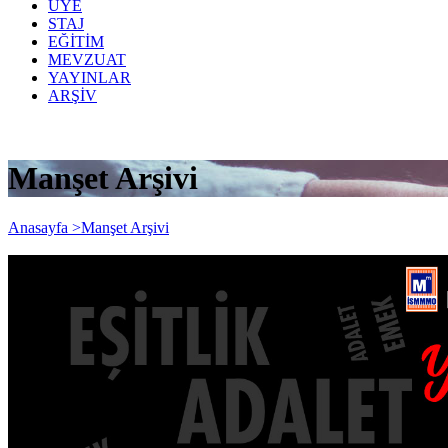
ÜYE
STAJ
EĞİTİM
MEVZUAT
YAYINLAR
ARŞİV
Manşet Arşivi
Anasayfa >
Manşet Arşivi