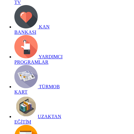
TV
KAN
BANKASI
YARDIMCI
PROGRAMLAR
TÜRMOB
KART
UZAKTAN
EĞİTİM