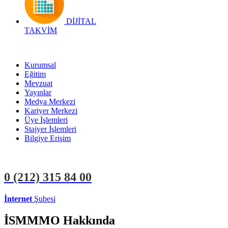
DİJİTAL
TAKVİM
Kurumsal
Eğitim
Mevzuat
Yayınlar
Medya Merkezi
Kariyer Merkezi
Üye İşlemleri
Stajyer İşlemleri
Bilgiye Erişim
0 (212)
315 84 00
İnternet
Şubesi
ÜYE İŞLEMLERİ
STAJYER İŞLEMLERİ
İSMMMO Hakkında