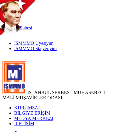
TR
|
EN
İnternet
Şubesi
İSMMMO Üyesiyim
İSMMMO Stajyeriyim
İSTANBUL SERBEST MUHASEBECİ
MALİ MÜŞAVİRLER ODASI
KURUMSAL
BİLGİYE ERİŞİM
MEDYA MERKEZİ
İLETİŞİM