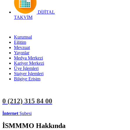
DİJİTAL
TAKVİM
Kurumsal
Eğitim
Mevzuat
Yayınlar
Medya Merkezi
Kariyer Merkezi
Üye İşlemleri
Stajyer İşlemleri
Bilgiye Erişim
0 (212)
315 84 00
İnternet
Şubesi
ÜYE İŞLEMLERİ
STAJYER İŞLEMLERİ
İSMMMO Hakkında