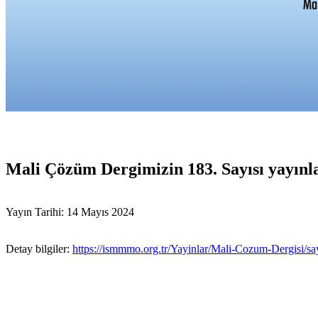
Mali Çözüm Dergimizin 183. Sayısı yayınla
Yayın Tarihi: 14 Mayıs 2024
Detay bilgiler:
https://ismmmo.org.tr/Yayinlar/Mali-Cozum-Dergisi/sa