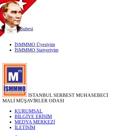
TR
|
EN
İnternet
Şubesi
İSMMMO Üyesiyim
İSMMMO Stajyeriyim
İSTANBUL SERBEST MUHASEBECİ
MALİ MÜŞAVİRLER ODASI
KURUMSAL
BİLGİYE ERİŞİM
MEDYA MERKEZİ
İLETİŞİM