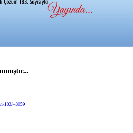
nmıştır...
yi-183/--3059