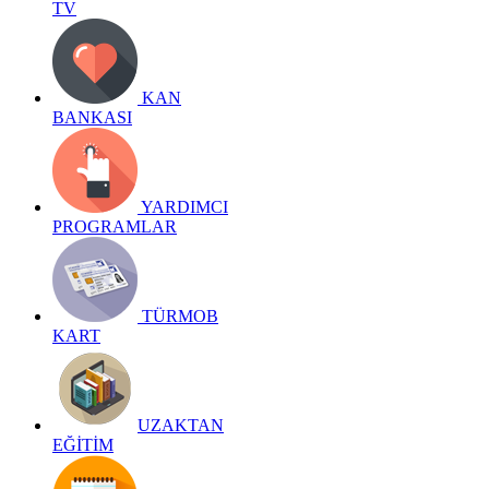
TV
KAN
BANKASI
YARDIMCI
PROGRAMLAR
TÜRMOB
KART
UZAKTAN
EĞİTİM