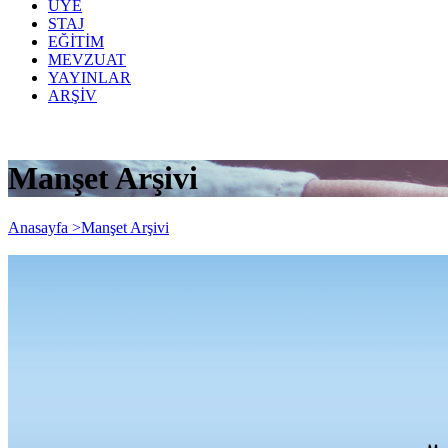
ÜYE
STAJ
EĞİTİM
MEVZUAT
YAYINLAR
ARŞİV
Manşet Arşivi
Anasayfa >
Manşet Arşivi