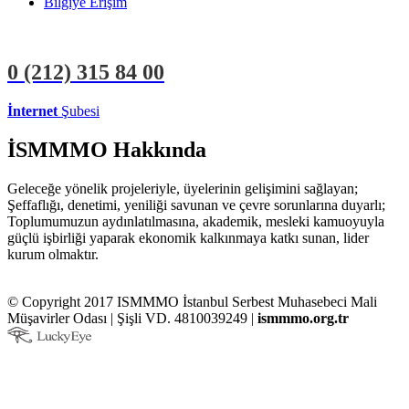
Bilgiye Erişim
0 (212)
315 84 00
İnternet
Şubesi
ÜYE İŞLEMLERİ
STAJYER İŞLEMLERİ
İSMMMO Hakkında
Geleceğe yönelik projeleriyle, üyelerinin gelişimini sağlayan;
Şeffaflığı, denetimi, yeniliği savunan ve çevre sorunlarına duyarlı;
Toplumumuzun aydınlatılmasına, akademik, mesleki kamuoyuyla
güçlü işbirliği yaparak ekonomik kalkınmaya katkı sunan, lider
kurum olmaktır.
© Copyright 2017 ISMMMO İstanbul Serbest Muhasebeci Mali
Müşavirler Odası | Şişli VD. 4810039249 |
ismmmo.org.tr