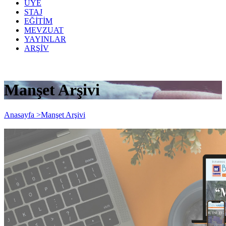
ÜYE
STAJ
EĞİTİM
MEVZUAT
YAYINLAR
ARŞİV
Manşet Arşivi
Anasayfa >
Manşet Arşivi
Bizden Haberler 365