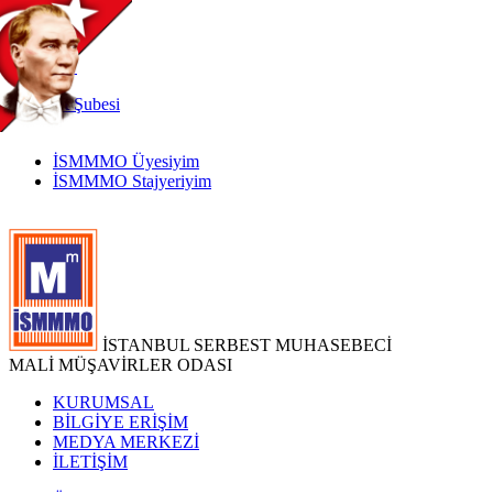
TR
|
EN
İnternet
Şubesi
İSMMMO Üyesiyim
İSMMMO Stajyeriyim
İSTANBUL SERBEST MUHASEBECİ
MALİ MÜŞAVİRLER ODASI
KURUMSAL
BİLGİYE ERİŞİM
MEDYA MERKEZİ
İLETİŞİM