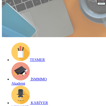
Yayın Tarihi: 1 Haziran 2024
Detay bilgiler:
https://dergilik.ismmmo.org.tr/bizdenhaberler/365/
Geri Dön
TESMER
İSMMMO
Akademi
KARİYER