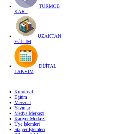
TÜRMOB
KART
UZAKTAN
EĞİTİM
DİJİTAL
TAKVİM
Kurumsal
Eğitim
Mevzuat
Yayınlar
Medya Merkezi
Kariyer Merkezi
Üye İşlemleri
Stajyer İşlemleri