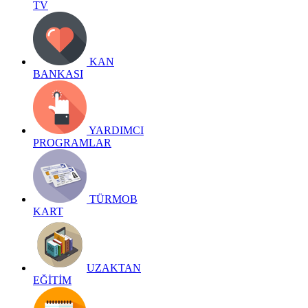
TV
KAN
BANKASI
YARDIMCI
PROGRAMLAR
TÜRMOB
KART
UZAKTAN
EĞİTİM