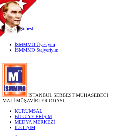
TR
|
EN
İnternet
Şubesi
İSMMMO Üyesiyim
İSMMMO Stajyeriyim
İSTANBUL SERBEST MUHASEBECİ
MALİ MÜŞAVİRLER ODASI
KURUMSAL
BİLGİYE ERİŞİM
MEDYA MERKEZİ
İLETİŞİM