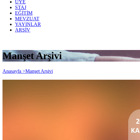
ÜYE
STAJ
EĞİTİM
MEVZUAT
YAYINLAR
ARŞİV
Manşet Arşivi
Anasayfa >
Manşet Arşivi