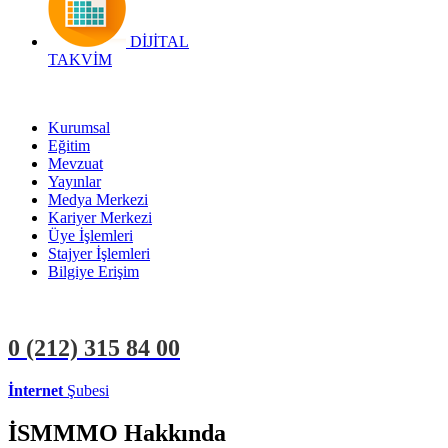
DİJİTAL
TAKVİM
Kurumsal
Eğitim
Mevzuat
Yayınlar
Medya Merkezi
Kariyer Merkezi
Üye İşlemleri
Stajyer İşlemleri
Bilgiye Erişim
0 (212)
315 84 00
İnternet
Şubesi
ÜYE İŞLEMLERİ
STAJYER İŞLEMLERİ
İSMMMO Hakkında