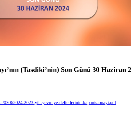
ayı’nın (Tasdiki’nin) Son Günü 30 Haziran 
/03062024-2023-yili-yevmiye-defterlerinin-kapanis-onayi.pdf